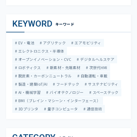
KEYWORD
キーワード
EV・電池
アグリテック
エアモビリティ
エレクトロニクス・半導体
オープンイノベーション・CVC
デジタルヘルスケア
ロボティクス
新素材・先端素材
次世代HMI
脱炭素・カーボンニュートラル
自動運転・車載
製造・建築IoT/AI
フードテック
サステナビリティ
AI・機械学習
バイオテクノロジー
スペーステック
BMI（ブレイン・マシーン・インターフェース）
3Dプリンタ
量子コンピュータ
通信技術