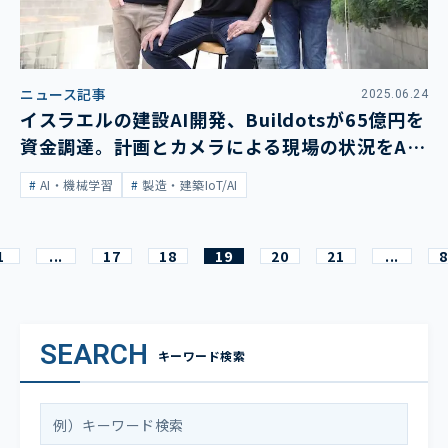
ニュース記事
2025.06.24
イスラエルの建設AI開発、Buildotsが65億円を
資金調達。計画とカメラによる現場の状況をAI
がチェック
AI・機械学習
製造・建築IoT/AI
1
...
17
18
19
20
21
...
8
SEARCH
キーワード検索