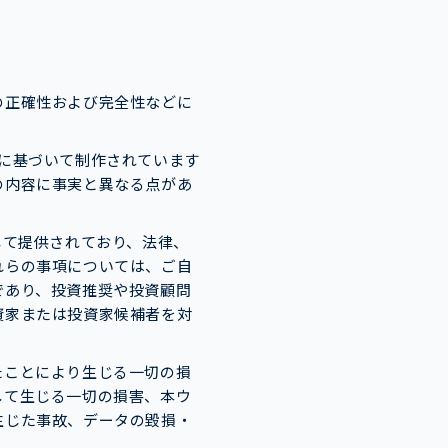
の正確性および完全性などに
に基づいて制作されています
の内容に事実と異なる点があ
として提供されており、法律、
れらの事項については、ご自
であり、投資推奨や投資顧問
資家または投資家候補者を対
たことにより生じる一切の損
して生じる一切の損害、本ウ
生じた事故、データの毀損・