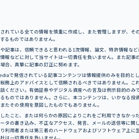
載されている全ての情報を慎重に作成し、また管理しますが、そ
もするものではありません。
や記事は、信頼できると思われる1次情報、論文、特許情報など
ツ情報などに対して当サイトは一切責任を負いません。また記事
た場合、真摯に記事の訂正に努めます。
w Mediaで発信されている記事コンテンツは情報提供のみを目的
は税務上のアドバイスとして信頼されるべきではありません。こ
相談ください。有価証券やデジタル資産への言及は例示目的のみ
するものではありません。さらに、本コンテンツは、いかなる投
、またその使用を意図したものでもありません。
用したこと、または何らかの原因によりこれをご利用できなかっ
データの書き込み、不正なアクセス、発言、メールの送信等に関
より利用者または第三者のハードウェアおよびソフトウェア上に
弊社は一切責任を負いません。