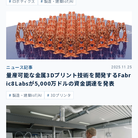
ロボティクス
製造・建築IoT/AI
ニュース記事
2025.11.25
量産可能な金属3Dプリント技術を開発するFabr
ic8Labsが5,000万ドルの資金調達を発表
製造・建築IoT/AI
3Dプリンタ