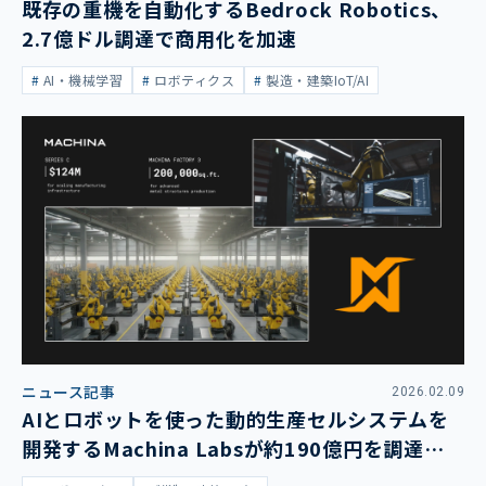
既存の重機を自動化するBedrock Robotics、
2.7億ドル調達で商用化を加速
AI・機械学習
ロボティクス
製造・建築IoT/AI
ニュース記事
2026.02.09
AIとロボットを使った動的生産セルシステムを
開発するMachina Labsが約190億円を調達、W
ovenも出資へ