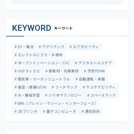
KEYWORD
キーワード
EV・電池
アグリテック
エアモビリティ
エレクトロニクス・半導体
オープンイノベーション・CVC
デジタルヘルスケア
ロボティクス
新素材・先端素材
次世代HMI
脱炭素・カーボンニュートラル
自動運転・車載
製造・建築IoT/AI
フードテック
サステナビリティ
AI・機械学習
バイオテクノロジー
スペーステック
BMI（ブレイン・マシーン・インターフェース）
3Dプリンタ
量子コンピュータ
通信技術