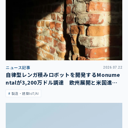
ニュース記事
2026.07.22
自律型レンガ積みロボットを開発するMonume
ntalが3,200万ドル調達 欧州展開と米国進出
を加速
製造・建築IoT/AI