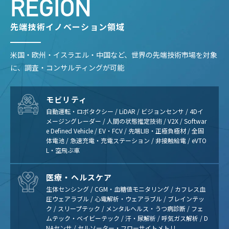
REGION
先端技術イノベーション領域
米国・欧州・イスラエル・中国など、世界の先端技術市場を対象
に、調査・コンサルティングが可能
モビリティ
自動運転・ロボタクシー / LiDAR / ビジョンセンサ / 4Dイ
メージングレーダー / 人間の状態推定技術 / V2X / Softwar
e Defined Vehicle / EV・FCV / 先端LIB・正極負極材 / 全固
体電池 / 急速充電・充電ステーション / 非接触給電 / eVTO
L・空飛ぶ車
医療・ヘルスケア
生体センシング / CGM・血糖値モニタリング / カフレス血
圧ウェアラブル / 心電解析・ウェアラブル / ブレインテッ
ク / スリープテック / メンタルヘルス・うつ病診断 / フェ
ムテック・ベイビーテック / 汗・尿解析 / 呼気ガス解析 / D
NAセンサ / セルソーター・フローサイトメトリ