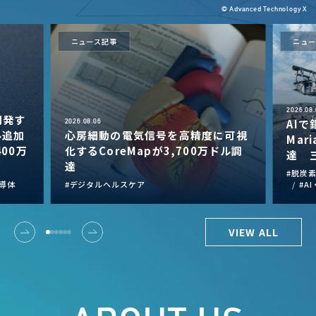
© Advanced Technology X
ニュース記事
ニュー
2026.08.
開発す
AI
2026.08.06
ドル追加
心房細動の電気信号を高精度に可視
Mari
00万
化するCoreMapが3,700万ドル調
達 
達
脱炭
導体
デジタルヘルスケア
A
VIEW ALL