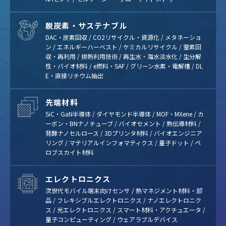
脱炭素・サステナブル
DAC・炭素回収 / CO2リサイクル・資源化 / メタネーショ
ン / エネルギーハーベスト / ケミカルリサイクル / 窒素回
収・再利用 / 排熱利用技術 / 再生水・海水淡水化 / 生分解
性・バイオ材料 / e燃料・SAF / グリーン水素・電解槽 / DL
E・直接リチウム抽出
先端材料
SiC・GaN半導体 / ダイヤモンド半導体 / MOF・MXene / カ
ーボン・BNナノチューブ / バイオセメント / 熱伝導材料 /
発酵ナノセルロース / 3Dプリンタ材料 / バイオエンジニア
リング / マテリアルインフォマティクス / 量子ドット / ペ
ロブスカイト材料
エレクトロニクス
次世代モバイル端末向けセンサ / 熱マネジメント材料・部
品 / フレキシブルエレクトロニクス / ナノエレクトロニク
ス / 光エレクトロニクス / スマート材料・アクチュエータ /
量子コンピューティング / ウェアラブルデバイス