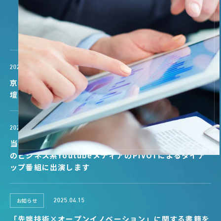
NEWS
お知らせ
2026.01.27
京都府主催のZET-summit 2026に当社代表の小林が登
壇いたします
2025.10.31
当社代表の小林がJapan Mobility Showと日本最大級
のビジネス系YoutubeメディアのPIVOTによるタイア
ップ番組に出演します
お知らせ
2025.04.15
「先端技術×オープンイノベーション」に関する書籍を