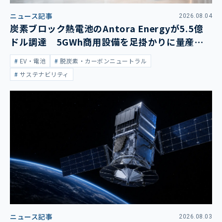
ニュース記事
2026.08.04
炭素ブロック熱電池のAntora Energyが5.5億
ドル調達 5GWh商用設備を足掛かりに量産拡
大
EV・電池
脱炭素・カーボンニュートラル
サステナビリティ
ニュース記事
2026.08.03