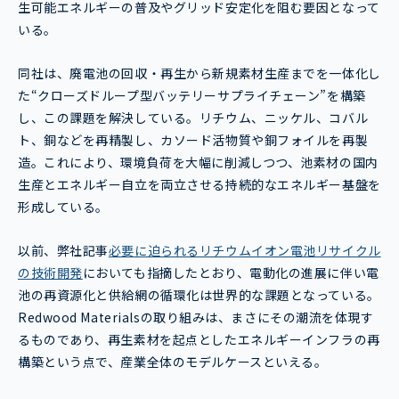
生可能エネルギーの普及やグリッド安定化を阻む要因となって
いる。
同社は、廃電池の回収・再生から新規素材生産までを一体化し
た“クローズドループ型バッテリーサプライチェーン”を構築
し、この課題を解決している。リチウム、ニッケル、コバル
ト、銅などを再精製し、カソード活物質や銅フォイルを再製
造。これにより、環境負荷を大幅に削減しつつ、池素材の国内
生産とエネルギー自立を両立させる持続的なエネルギー基盤を
形成している。
以前、弊社記事
必要に迫られるリチウムイオン電池リサイクル
の技術開発
においても指摘したとおり、電動化の進展に伴い電
池の再資源化と供給網の循環化は世界的な課題となっている。
Redwood Materialsの取り組みは、まさにその潮流を体現す
るものであり、再生素材を起点としたエネルギーインフラの再
構築という点で、産業全体のモデルケースといえる。