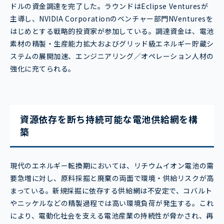
ドルの資金調達を完了した。ラウンドはEclipse Venturesが
主導し、NVIDIA Corporationのベンチャー部門NVenturesを
はじめとする戦略的投資家が参加している。調達資金は、電池
素材の精製・生産能力拡大およびグリッド級エネルギー貯蔵シ
ステムの展開加速、エンジニアリング／オペレーション人材の
強化に充てられる。
資源依存を断ち持続可能な電池供給網を構
築
現代のエネルギー転換期においては、リチウムイオン電池の需
要急増に対し、原料採掘と廃棄の両面で環境・供給リスクが高
まっている。新規採掘に依存する供給網は不安定で、コバルト
やニッケルなどの精製過程では高い環境負荷が発生する。これ
により、電動化社会を支える電池産業の持続性が脅かされ、再