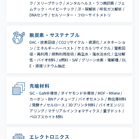
ク / スリープテック / メンタルヘルス・うつ病診断 / フェ
ムテック・ベイビーテック / 汗・尿解析 / 呼気ガス解析 /
DNAセンサ / セルソーター・フローサイトメトリ
脱炭素・サステナブル
DAC・炭素回収 / CO2リサイクル・資源化 / メタネーショ
ン / エネルギーハーベスト / ケミカルリサイクル / 窒素回
収・再利用 / 排熱利用技術 / 再生水・海水淡水化 / 生分解
性・バイオ材料 / e燃料・SAF / グリーン水素・電解槽 / DL
E・直接リチウム抽出
先端材料
SiC・GaN半導体 / ダイヤモンド半導体 / MOF・MXene /
カーボン・BNナノチューブ / バイオセメント / 熱伝導材料
/ 発酵ナノセルロース / 3Dプリンタ材料 / バイオエンジニ
アリング / マテリアルインフォマティクス / 量子ドット /
ペロブスカイト材料
エレクトロニクス