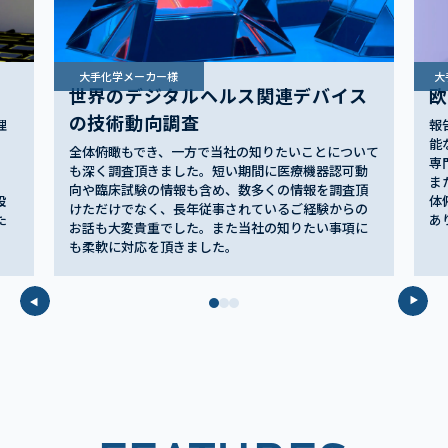
大手化学メーカー様
大
世界のデジタルヘルス関連デバイス
欧
の技術動向調査
理
報
、
能
全体俯瞰もでき、一方で当社の知りたいことについて
専
も深く調査頂きました。短い期間に医療機器認可動
ま
向や臨床試験の情報も含め、数多くの情報を調査頂
設
体
けただけでなく、長年従事されているご経験からの
た
あ
お話も大変貴重でした。また当社の知りたい事項に
も柔軟に対応を頂きました。