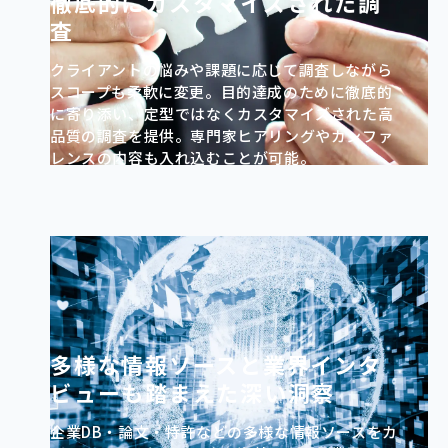
徹底的にカスタマイズされた調
査
クライアントの悩みや課題に応じて調査しながら
スコープも柔軟に変更。目的達成のために徹底的
に寄り添い、定型ではなくカスタマイズされた高
品質の調査を提供。専門家ヒアリングやカンファ
レンスの内容も入れ込むことが可能。
多様な情報ソースと業界インタ
ビューも踏まえた深い洞察
企業DB・論文・特許などの多様な情報ソースをカ