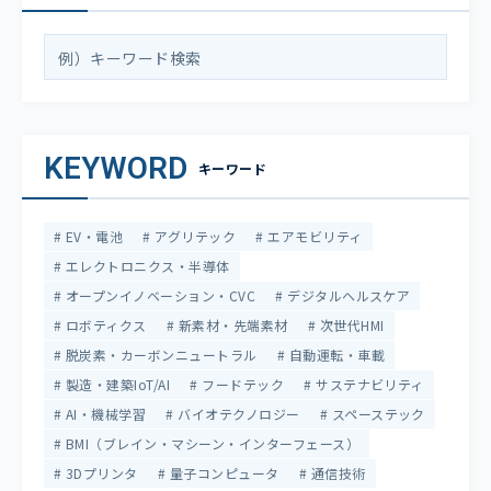
KEYWORD
キーワード
EV・電池
アグリテック
エアモビリティ
エレクトロニクス・半導体
オープンイノベーション・CVC
デジタルヘルスケア
ロボティクス
新素材・先端素材
次世代HMI
脱炭素・カーボンニュートラル
自動運転・車載
製造・建築IoT/AI
フードテック
サステナビリティ
AI・機械学習
バイオテクノロジー
スペーステック
BMI（ブレイン・マシーン・インターフェース）
3Dプリンタ
量子コンピュータ
通信技術