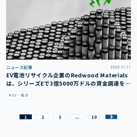
ニュース記事
2025.11.11
EV電池リサイクル企業のRedwood Materials
は、シリーズEで3億5000万ドルの資金調達を発
表
EV・電池
1
2
3
...
10