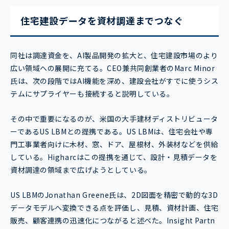
住宅建設データを資材調達までつなぐ
同社は調達資金を、AI製品開発の拡大と、住宅建設市場のより
広い領域への展開に充てる。CEO兼共同創業者のMarc Minor
氏は、次の段階ではAI機能を深め、建設会社がすでに使うシス
テムにサプライヤーも接続すると説明している。
その中で重要になるのが、米国の大手建材ディストリビュータ
ーであるUS LBMとの提携である。US LBMは、住宅会社や専
門工事業者向けに木材、窓、ドア、屋根材、外装材などを供給
している。Higharcはこの提携を通じて、設計・見積データを
資材調達の領域まで広げようとしている。
US LBMのJonathan Greene氏は、2D図面を精密で動的な3D
データモデルへ変換できる点を評価し、見積、資材計画、住宅
販売、顧客連携の迅速化につながると述べた。Insight Partn