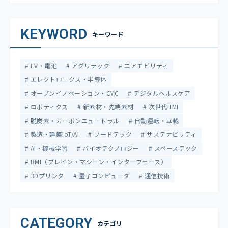
KEYWORD
キーワード
EV・電池
アグリテック
エアモビリティ
エレクトロニクス・半導体
オープンイノベーション・CVC
デジタルヘルスケア
ロボティクス
新素材・先端素材
次世代HMI
脱炭素・カーボンニュートラル
自動運転・車載
製造・建築IoT/AI
フードテック
サステナビリティ
AI・機械学習
バイオテクノロジー
スペーステック
BMI（ブレイン・マシーン・インターフェース）
3Dプリンタ
量子コンピュータ
通信技術
CATEGORY
カテゴリ