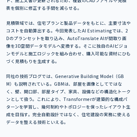
ト、施工文書が更新されるため、複数のCADファイルや見積
表を個別に修正する手間を減らせる。
見積領域では、住宅プランと製品データをもとに、主要寸法や
コストを自動算出する。今回発表したAI Estimatingでは、2
Dのプランセットを取り込み、AutoTranslate AIが間取り画
像を3D空間データモデルへ変換する。そこに独自のAIビジョ
ンモデルと施工ロジックを組み合わせ、購入可能な資材にひも
づく見積もりを生成する。
同社の技術ブログでは、Generative Building Model（GB
M）も説明されている。GBMは、部屋を画像としてではな
く、壁、開口部、部屋タイプ、家具、設備などの構造化トーク
ンとして扱う。これにより、Transformerが建築的な構成パ
ターンを学習し、幾何制約やトポロジーを保ったレイアウト生
成を目指す。完全自動設計ではなく、住宅建設の実務に使える
データを整える技術といえる。