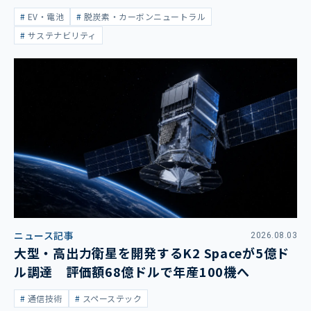
大
EV・電池
脱炭素・カーボンニュートラル
サステナビリティ
ニュース記事
2026.08.03
大型・高出力衛星を開発するK2 Spaceが5億ド
ル調達 評価額68億ドルで年産100機へ
通信技術
スペーステック