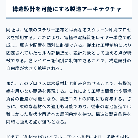
構造設計を可能にする製造アーキテクチャ
同社は、従来のスラリー塗布とは異なるスクリーン印刷プロセ
スを採用する。これにより、電極や電解質をレイヤー単位で形
成し、厚さや配置を個別に制御できる。従来は工程制約により
固定されていたセル内部構造を、設計対象として扱える点が特
徴である。各レイヤーを個別に制御できることで、構造設計の
自由度が大きく拡張される。
また、このプロセスは水系材料と組み合わせることで、有機溶
媒を用いない製造を実現する。これにより工程の簡素化や環境
負荷の低減が可能となり、製造コストの抑制にも寄与する。さ
らに、柔軟な基材への適用も可能であり、従来の電池製造では
難しかった形状や用途への展開余地を持つ。構造と製造条件を
同時に扱える点が強みとなる。
加えて、Wildcatのハイスループット技術により、多数の材料