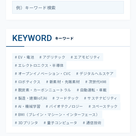
KEYWORD
キーワード
EV・電池
アグリテック
エアモビリティ
エレクトロニクス・半導体
オープンイノベーション・CVC
デジタルヘルスケア
ロボティクス
新素材・先端素材
次世代HMI
脱炭素・カーボンニュートラル
自動運転・車載
製造・建築IoT/AI
フードテック
サステナビリティ
AI・機械学習
バイオテクノロジー
スペーステック
BMI（ブレイン・マシーン・インターフェース）
3Dプリンタ
量子コンピュータ
通信技術