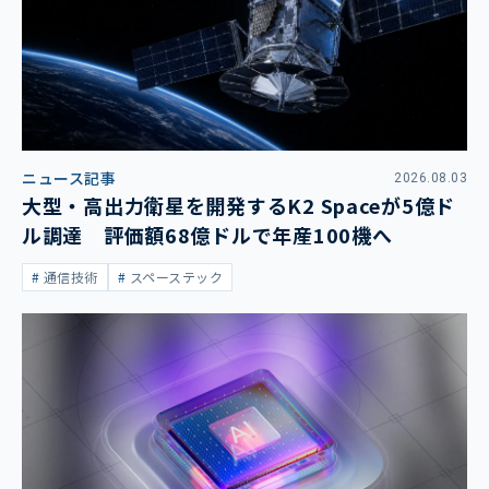
ニュース記事
2026.08.03
大型・高出力衛星を開発するK2 Spaceが5億ド
ル調達 評価額68億ドルで年産100機へ
通信技術
スペーステック