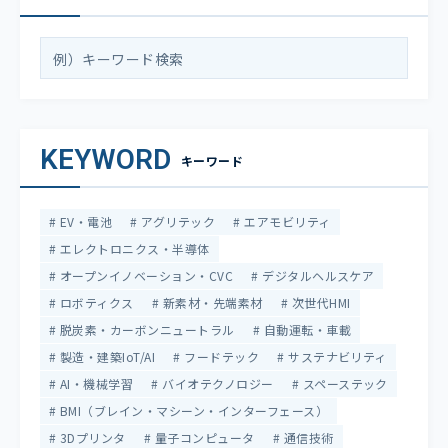
KEYWORD
キーワード
EV・電池
アグリテック
エアモビリティ
エレクトロニクス・半導体
オープンイノベーション・CVC
デジタルヘルスケア
ロボティクス
新素材・先端素材
次世代HMI
脱炭素・カーボンニュートラル
自動運転・車載
製造・建築IoT/AI
フードテック
サステナビリティ
AI・機械学習
バイオテクノロジー
スペーステック
BMI（ブレイン・マシーン・インターフェース）
3Dプリンタ
量子コンピュータ
通信技術