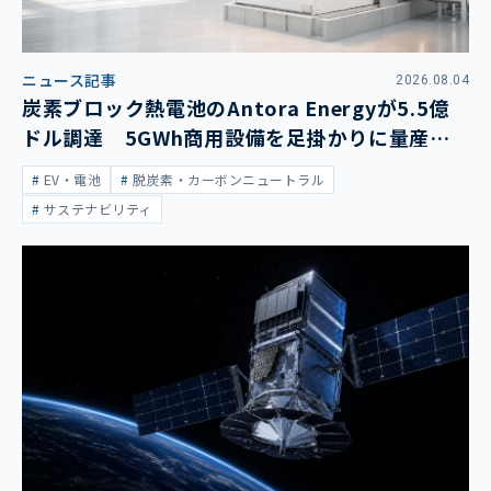
ニュース記事
2026.08.04
炭素ブロック熱電池のAntora Energyが5.5億
ドル調達 5GWh商用設備を足掛かりに量産拡
大
EV・電池
脱炭素・カーボンニュートラル
サステナビリティ