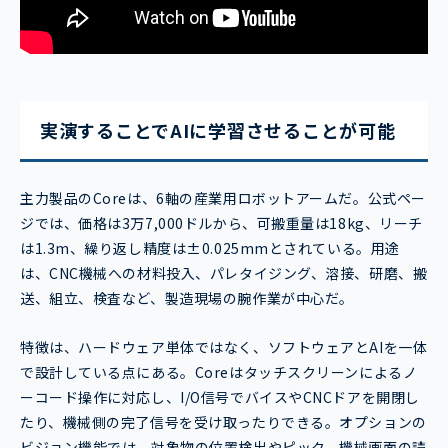
実演することでAIに学習させることが可能
主力製品のCoreは、6軸の産業用ロボットアームだ。公式ペー
ジでは、価格は3万7,000ドルから、可搬重量は18kg、リーチ
は1.3m、繰り返し精度は±0.025mmとされている。用途
は、CNC機械への材料投入、パレタイジング、溶接、研磨、搬
送、組立、検査など、製造現場の腕作業が中心だ。
特徴は、ハードウェア単体ではなく、ソフトウェアとAIを一体
で設計している点にある。Coreはタッチスクリーンによるノ
ーコード操作に対応し、I/O信号でバイスやCNCドアを開閉し
たり、機械側の完了信号を受け取ったりできる。オプションの
ビジョン機能では、対象物の位置検出やピック、機械画面の読