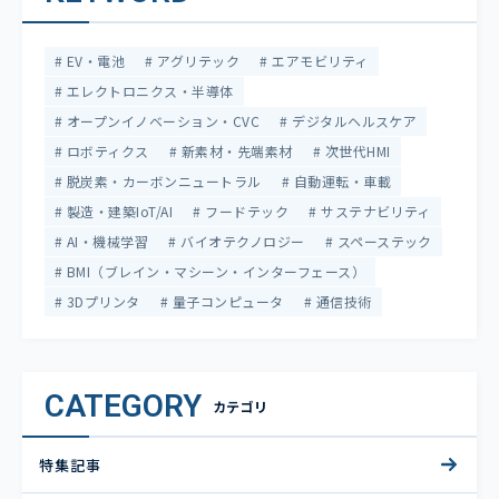
EV・電池
アグリテック
エアモビリティ
エレクトロニクス・半導体
オープンイノベーション・CVC
デジタルヘルスケア
ロボティクス
新素材・先端素材
次世代HMI
脱炭素・カーボンニュートラル
自動運転・車載
製造・建築IoT/AI
フードテック
サステナビリティ
AI・機械学習
バイオテクノロジー
スペーステック
BMI（ブレイン・マシーン・インターフェース）
3Dプリンタ
量子コンピュータ
通信技術
CATEGORY
カテゴリ
特集記事