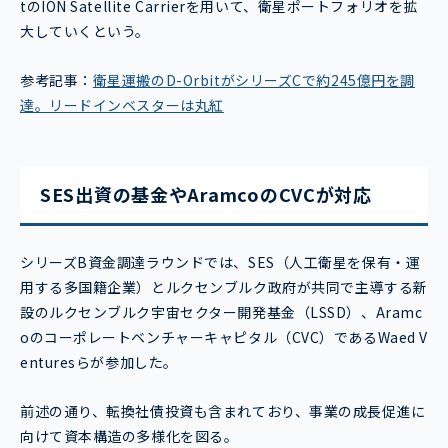
tのION Satellite Carrierを用いて、衛星ポートフォリオを拡
大していくという。
参考記事：
衛星運搬のD-OrbitがシリーズCで約245億円を調
達。リードインベスターは丸紅
SES出資の基金やAramcoのCVCが対応
シリーズB資金調達ラウンドでは、SES（人工衛星を保有・運
用する多国籍企業）とルクセンブルク政府が共同で主導する新
設のルクセンブルク宇宙セクター開発基金（LSSD）、Aramc
oのコーポレートベンチャーキャピタル（CVC）であるWaed V
enturesらが参加した。
前述の通り、転換社債投資も含まれており、事業の成長促進に
向けて資本構造の多様化を図る。