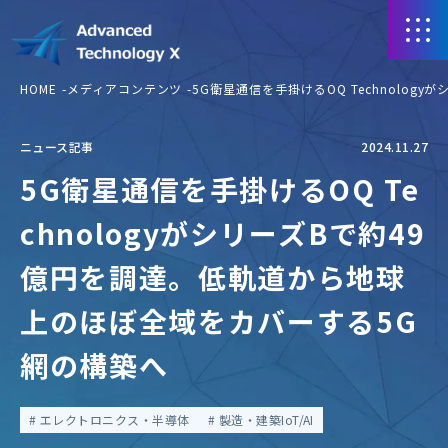
HOME
メディアコンテンツ
5G衛星通信を手掛けるOQ Technolo
ニュース記事
2024.11.27
5G衛星通信を手掛けるOQ Te
chnologyがシリーズBで約49
億円を調達。低軌道から地球
上のほぼ全域をカバーする5G
網の構築へ
エレクトロニクス・半導体
製造・建築IoT/AI