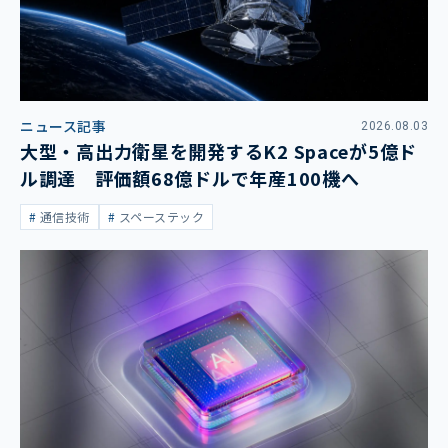
ニュース記事
2026.08.03
大型・高出力衛星を開発するK2 Spaceが5億ド
ル調達 評価額68億ドルで年産100機へ
通信技術
スペーステック