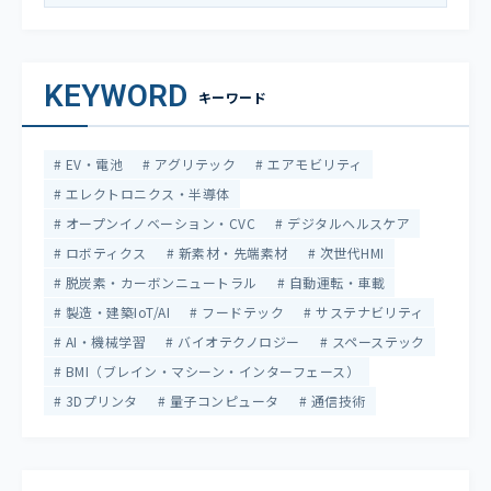
KEYWORD
キーワード
EV・電池
アグリテック
エアモビリティ
エレクトロニクス・半導体
オープンイノベーション・CVC
デジタルヘルスケア
ロボティクス
新素材・先端素材
次世代HMI
脱炭素・カーボンニュートラル
自動運転・車載
製造・建築IoT/AI
フードテック
サステナビリティ
AI・機械学習
バイオテクノロジー
スペーステック
BMI（ブレイン・マシーン・インターフェース）
3Dプリンタ
量子コンピュータ
通信技術