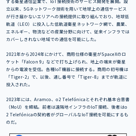
する衛星通信企業で、IoT接続技術のサービス開発を展開。設
立以来、5Gネットワーク技術を用いて地球上の通信サービス
が行き届かないエリアへの接続提供に取り組んでおり、地球低
軌道（LEO）に投入した低軌道衛星ネットワーク網で、農業、
エネルギー、物流などの産業分野に向けて、従来インフラでは
カバーしきれない地域での通信を可能にした。
2021年から2024年にかけて、商用仕様の衛星がSpaceXのロ
ケット「Falcon 9」などで打ち上げられ、地上の端末が衛星
からの電波を受信。各種IoT機器に接続する。商用の初号機は
「Tiger-2」で、以後、通し番号で「Tiger-8」までが軌道に
投入された。
2023年には、Aramco、o2 Telefónicaとそれぞれ基本合意書
（MoU）を締結。前者は遠隔地インフラのIoT接続、後者はo
2 Telefónicaの契約者がグローバルなIoT接続を可能にするも
のだ。