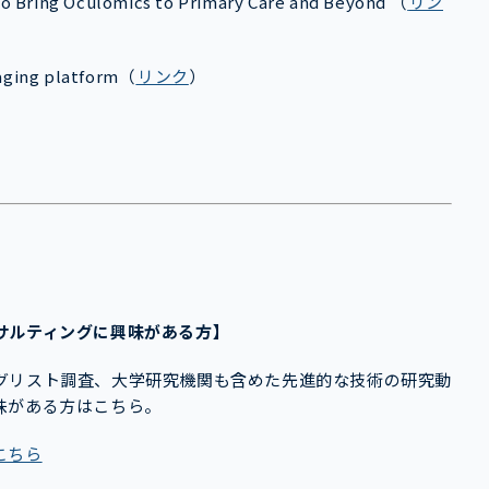
to Bring Oculomics to Primary Care and Beyond （
リン
aging platform（
リンク
）
サルティングに興味がある方】
グリスト調査、大学研究機関も含めた先進的な技術の研究動
味がある方はこちら。
こちら