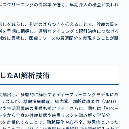
はスクリーニングの受診率が低く、早期介入の機会が失われ
見逃しを減らし、判定のばらつきを抑えることで、診療の質を
者を早期に把握し、適切なタイミングで眼科治療につなげる
削減に貢献し、医療リソースの最適配分を実現することが期
したAI解析技術
動抽出し、多層的に解析するディープラーニングモデルにあ
ゴリズムが、糖尿病網膜症、緑内障、加齢黄斑変性（AMD）
クや生活習慣病の兆候も推定する。さらに、同社は「AIベー
ータから全身の健康状態や疾患リスクを読み解く学問分
化を定量化することで、動脈硬化や心不全、糖尿病といった
これらのアルゴリズムは査読付き学術誌で性能が報告されて