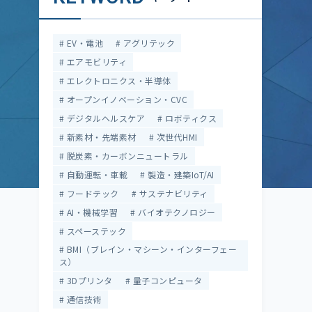
EV・電池
アグリテック
エアモビリティ
エレクトロニクス・半導体
オープンイノベーション・CVC
デジタルヘルスケア
ロボティクス
新素材・先端素材
次世代HMI
脱炭素・カーボンニュートラル
自動運転・車載
製造・建築IoT/AI
フードテック
サステナビリティ
AI・機械学習
バイオテクノロジー
スペーステック
BMI（ブレイン・マシーン・インターフェー
ス）
3Dプリンタ
量子コンピュータ
通信技術