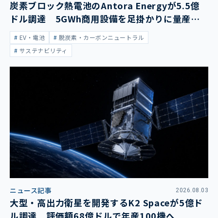
炭素ブロック熱電池のAntora Energyが5.5億
ドル調達 5GWh商用設備を足掛かりに量産拡
大
EV・電池
脱炭素・カーボンニュートラル
サステナビリティ
ニュース記事
2026.08.03
大型・高出力衛星を開発するK2 Spaceが5億ド
ル調達 評価額68億ドルで年産100機へ