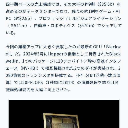
四半期ベースの売上構成では、その大半の約9割（$35.6b）を
占めるのがデータセンターであり、残りの約1割をゲーム・AI
PC（約$2.5b）、プロフェッショナルビジュアライゼーション
（＄511m）、自動車・ロボティクス（$570m）でシェアして
いる。
今回の業績アップに大きく貢献したのが最新のGPU「Blackw
ell」だ。2024年3月にHopperの後継として発表されたBlack
wellは、1つのパッケージに10テラバイト／秒の高速インタフ
ェース（NV-HBI）で相互接続された2つのダイが実装され、2
080億個のトランジスタを搭載する。FP4（4bit浮動小数点演
算）では20PFLOPS（1秒間に2京回）の演算処理を誇りLLM
推論処理能力を大幅に向上させた。