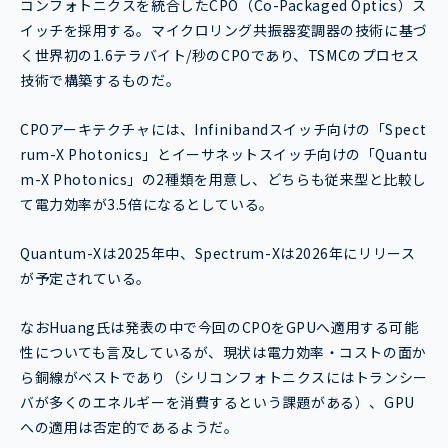
コンフォトニクスを統合したCPO（Co-Packaged Optics）ス
イッチを採用する。マイクロリング共振器変調器の技術に基づ
く世界初の1.6テラバイト/秒のCPOであり、TSMCのプロセス
技術で構築するものだ。
CPOアーキテクチャには、Infinibandスイッチ向けの「Spect
rum-X Photonics」とイーサネットスイッチ向けの「Quantu
m-X Photonics」の2種類を用意し、どちらも従来型と比較し
て電力効率が3.5倍になるとしている。
Quantum-Xは2025年中、Spectrum-Xは2026年にリリース
が予定されている。
なおHuang氏は発表の中で今回のCPOをGPUへ適用する可能
性についても言及しているが、現状は電力効率・コストの面か
ら銅線がベストであり（シリコンフォトニクスにはトランシー
バが多くのエネルギーを消費するという課題がある）、GPU
への適用は否定的であるようだ。