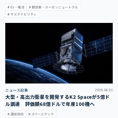
大
EV・電池
脱炭素・カーボンニュートラル
サステナビリティ
ニュース記事
2026.08.03
大型・高出力衛星を開発するK2 Spaceが5億ド
ル調達 評価額68億ドルで年産100機へ
通信技術
スペーステック