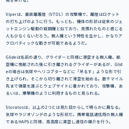
徴を挙げる。
Viperは、垂直離着陸（VTOL）の攻撃機で、離陸はロケット
の打ち上げのように行う。もっとも、機体の形状は従来のジェ
ットエンジン駆動の戦闘機と似ており、見慣れたものと感じる
人も少なくないだろう。無人機という特性を生かし、かなりア
クロバティックな動きが可能であるようだ。
Glideは名前の通り、グライダーと同様に滑空する無人機。航
空機に曳航された後に引き離されるグライダーがあるが、Glid
eの場合は気球やヘリコプターなどに「吊るす」ような形で引
き上げられ、そこから切り離されて滑空を始める。数千マイル
先まで弾薬を運ぶとウェブサイトに書かれており、攻撃機、あ
るいは、爆撃機のように利用するものと見られる。
Storatosは、以上の2つとは見た目からして明らかに異なる。
気球やラジオゾンデのような形状だ。携帯電話通信用の無人機
であるHAPSと同様、高高度に滞空し通信の媒介を行う。