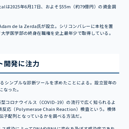
alは2025年6月17日、およそ$55m（約79億円）の資金調
am de la Zerda氏が設立。シリコンバレーに本社を置
ンフォード大学医学部の終身在職権を史上最年少で取得している。
ト開発に注力
も使えるシンプルな診断ツールを求めたことによる。設立翌年の
うになった。
査。新型コロナウイルス（COVID-19）の流行で広く知られるよ
olymerase Chain Reaction）検査という。検体
遺伝子配列となっているかを調べる方法だ。
ス感染によってDNAやRNAに変化を及ぼす感染症であれ