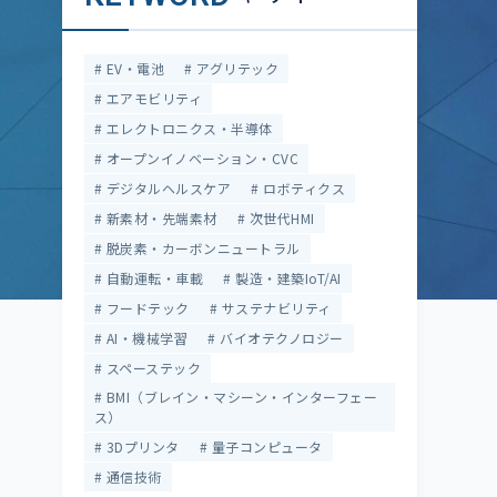
EV・電池
アグリテック
エアモビリティ
エレクトロニクス・半導体
オープンイノベーション・CVC
デジタルヘルスケア
ロボティクス
新素材・先端素材
次世代HMI
脱炭素・カーボンニュートラル
自動運転・車載
製造・建築IoT/AI
フードテック
サステナビリティ
AI・機械学習
バイオテクノロジー
スペーステック
BMI（ブレイン・マシーン・インターフェー
ス）
3Dプリンタ
量子コンピュータ
通信技術