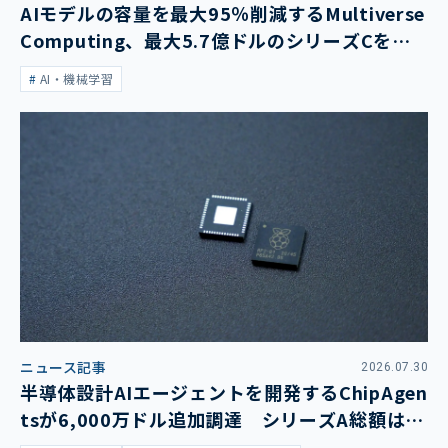
AIモデルの容量を最大95％削減するMultiverse
Computing、最大5.7億ドルのシリーズCを発
表
AI・機械学習
ニュース記事
2026.07.30
半導体設計AIエージェントを開発するChipAgen
tsが6,000万ドル追加調達 シリーズA総額は1
億3,400万ドルに