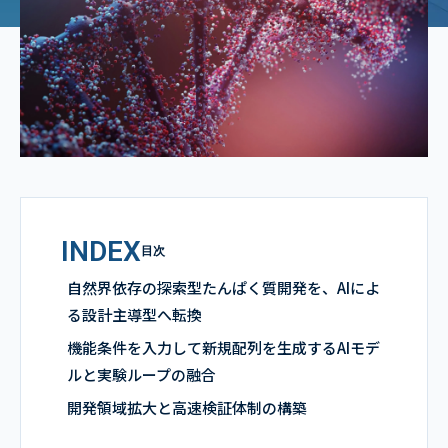
INDEX
目次
自然界依存の探索型たんぱく質開発を、AIによ
る設計主導型へ転換
機能条件を入力して新規配列を生成するAIモデ
ルと実験ループの融合
開発領域拡大と高速検証体制の構築