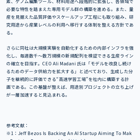
素、ゲノム編集ツール、材料用途へ段階的に拡張し、各領域で
必要な特性を踏まえた専用モデル群の構築を進める。また、量
産を見据えた品質評価やスケールアップ工程にも取り組み、研
究用途から産業レベルの利用へ移行する体制を整える方針であ
る。
さらに同社は大規模実験を自動化するための内部インフラを強
化し、毎週数千〜数万規模の新規配列を検証できる生産ライン
の確立を目指す。CEO Ali Madani 氏は「モデルを改良し続け
るためのデータ供給力を拡大する」と述べており、生成した分
子を継続的に評価できる“高速学習工場”を社内に構築する計
画である。この基盤が整えば、用途別プロジェクトの立ち上げ
が一層加速すると見込まれる。
参考文献：
※1：
Jeff Bezos Is Backing An AI Startup Aiming To Mak