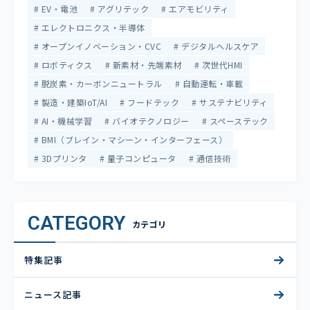
EV・電池
アグリテック
エアモビリティ
エレクトロニクス・半導体
オープンイノベーション・CVC
デジタルヘルスケア
ロボティクス
新素材・先端素材
次世代HMI
脱炭素・カーボンニュートラル
自動運転・車載
製造・建築IoT/AI
フードテック
サステナビリティ
AI・機械学習
バイオテクノロジー
スペーステック
BMI（ブレイン・マシーン・インターフェース）
3Dプリンタ
量子コンピュータ
通信技術
CATEGORY
カテゴリ
特集記事
ニュース記事