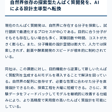
自然界依存の探索型たんぱく質開発を、AI
による設計主導型へ転換
現在のたんぱく質開発は、自然界に存在する分子を探索し、試
行錯誤で最適化するプロセスが中心である。目的に合う分子が
そもそも存在しない場合も多く、実験回数や時間、コストが大
きく膨らむ。また、分子機能の設計空間は膨大で、人力では探
索しきれず、創薬や酵素開発のスピードが根本的に制約されて
いる。
同社は、この課題に対し、目的機能から逆算して新しいたんぱ
く質配列を生成するAIモデルを導入することで解決を図ってい
る。自然界の配列に依存せず、必要な性質に合わせた分子を直
接設計できるため、探索工程を大幅に短縮できる。さらに、実
験データをフィードバックしてモデルを継続的に改善する仕組
みにより、より高精度で実用度の高いたんぱく質設計を可能に
している。