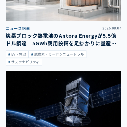
ニュース記事
2026.08.04
炭素ブロック熱電池のAntora Energyが5.5億
ドル調達 5GWh商用設備を足掛かりに量産拡
大
EV・電池
脱炭素・カーボンニュートラル
サステナビリティ