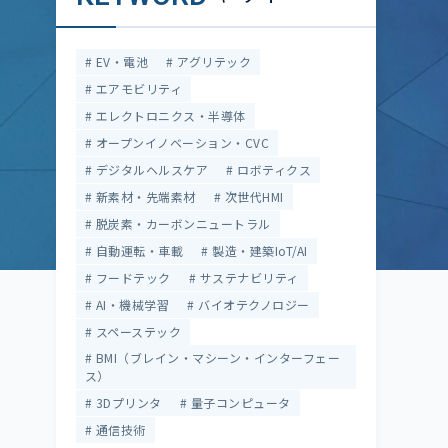
EV・電池
アグリテック
エアモビリティ
エレクトロニクス・半導体
オープンイノベーション・CVC
デジタルヘルスケア
ロボティクス
新素材・先端素材
次世代HMI
脱炭素・カーボンニュートラル
自動運転・車載
製造・建築IoT/AI
フードテック
サステナビリティ
AI・機械学習
バイオテクノロジー
スペーステック
BMI（ブレイン・マシーン・インターフェー
ス）
3Dプリンタ
量子コンピュータ
通信技術