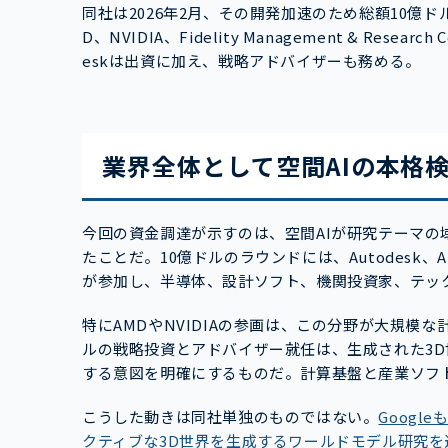
同社は2026年2月、その開発加速のため総額10億ド
D、NVIDIA、Fidelity Management & Researc
eskは出資に加え、戦略アドバイザーも務める。
業界全体として空間AIの本格
今回の資金調達が示すのは、空間AIが研究テーマ
たことだ。10億ドルのラウンドには、Autodesk、AMD、NV
が参加し、半導体、設計ソフト、機関投資家、テッ
特にAMDやNVIDIAの参画は、この分野が大規模な
ルの戦略投資とアドバイザー就任は、生成された3
する意図を明確にするものだ。計算基盤と産業ソフ
こうした動きは同社単独のものではない。
Googl
クティブな3D世界を生成するワールドモデル研究を