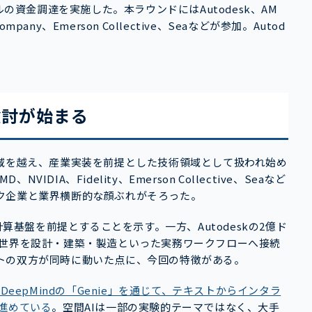
ルの資金調達を実施した。本ラウンドにはAutodesk、AM
h Company、Emerson Collective、Seaなどが参加。Autod
検討が始まる
の域を越え、産業実装を前提とした技術領域として扱われ始め
IDIA、Fidelity、Emerson Collective、Seaなど
ク企業と業界横断的な顔ぶれがそろった。
計算基盤を前提とすることを示す。一方、Autodeskの2億ド
D世界を設計・建築・製造といった実務ワークフローへ接続
トの双方が同時に動いた点に、今回の特徴がある。
eもDeepMindの「Genie」を通じて、テキストからインタラ
進めている
。空間AIは一部の実験的テーマではなく、大手