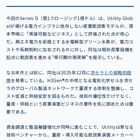
今回のSeries D（第1クロージング1億ドル）は、Utility Glob
alが掲げる電力インフラに依存しない産業脱炭素モデルが、資
本市場に「実装可能なビジネス」として評価された点が核心
だ。再エネ電力を前提とする水電解型グリーン水素が、電力コ
ストや系統制約に左右されるのに対し、同社は既存産業設備を
起点に脱炭素を進める“移行期の現実解”を提示している。
なお本件とは別に、同社は2025年12月に
京セラとの戦略的提
携
を発表している。H2Gen®の中核となる電気化学セルを京セ
ラのグローバル製造ネットワークで量産する体制を整備し、コ
スト低減と供給安定を図るものだ。技術の優位性だけでなく、
量産・供給という産業装置ビジネスの要件を先に固めた点は重
要である。
資金調達と製造基盤強化が同時に進むことで、Utilityは単なる
技術ベンチャーから、量産・導入可能な脱炭素装置メーカーへ