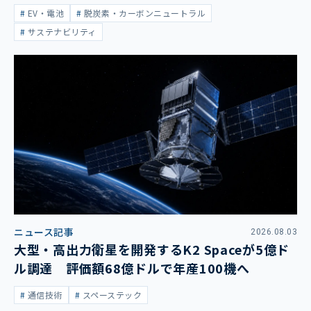
大
EV・電池
脱炭素・カーボンニュートラル
サステナビリティ
ニュース記事
2026.08.03
大型・高出力衛星を開発するK2 Spaceが5億ド
ル調達 評価額68億ドルで年産100機へ
通信技術
スペーステック