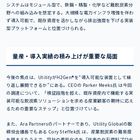
システムはモジュール型で、鉄鋼・精製・化学など難脱炭素分
野への組み込みを想定する。大規模な電力インフラ増強を伴わ
ず導入可能で、既存資産を活かしながら排出強度を下げる実装
型プラットフォームと位置づけられる。
量産・導入実績の積み上げが重要な局面
今後の焦点は、UtilityがH2Gen®を“導入可能な装置として繰
り返し展開できるか”にある。CEOの Parker Meeks氏 は今回
の調達について、「検証段階を超え、既存資産内で機能する実
装可能な脱炭素ソリューションを求める産業顧客の期待に応え
るための重要なステップ」と位置づけている。
また、Ara Partnersのパートナーであり、Utility Globalの取
締役会議長でもある Cory Steffek氏 は、産業脱炭素の難易度
を踏まえたうえで、同社の差別化点を「従来の化石燃料プロセ