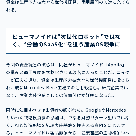
資金は生産能力拡大や次世代機開発、商用展開の加速に充てら
れる。
ヒューマノイドは“次世代ロボット”ではな
く、“労働のSaaS化”を狙う産業OS競争に
今回の資金調達の核心は、同社がヒューマノイド「Apollo」
の量産と商用展開を本格化させる段階に入ったことだ。ロイタ
ーが伝える通り、資金は生産能力拡大や次世代機開発に投じら
れ、既にMercedes-Benz工場での活用も進む。研究企業では
なく、産業実装企業としての位置付けが鮮明になった。
同時に注目すべきは出資者の顔ぶれだ。GoogleやMercedes
といった戦略投資家の参加は、単なる財務リターン狙いではな
く、AIと製造現場を結ぶ実装基盤を押さえる意図をにじませ
る。ヒューマノイドは製品競争から、産業基盤の主導権争いへ