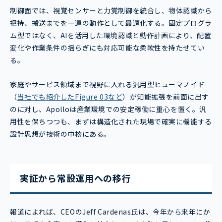
制御面では、視覚センサーと力覚制御を統合し、物体認識から
把持、搬送までを一連の動作として最適化する。固定プログラ
ム型ではなく、AIを活用した環境認識と動作計画により、配置
変化や作業条件の揺らぎにも対応可能な柔軟性を持たせてい
る。
家庭やサービス領域まで視野に入れる汎用型ヒューマノイド
（
当社でも紹介したFigure 03など
）が知能拡張を前面に出す
のに対し、Apolloは産業環境での安定稼働に重心を置く。汎
用性を保ちつつも、まずは構造化された現場で確実に機能する
設計思想が技術の中核にある。
実証から常設運用への移行
報道によれば、CEOのJeff Cardenas氏は、今年から来年にか