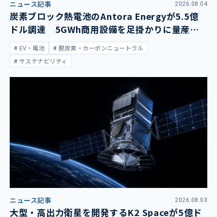
ニュース記事
2026.08.04
炭素ブロック熱電池のAntora Energyが5.5億
ドル調達 5GWh商用設備を足掛かりに量産拡
大
EV・電池
脱炭素・カーボンニュートラル
サステナビリティ
ニュース記事
2026.08.03
大型・高出力衛星を開発するK2 Spaceが5億ド