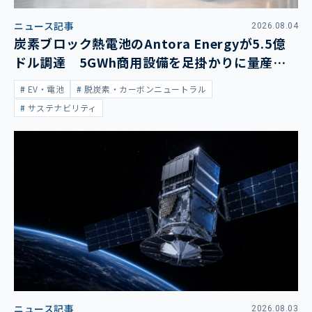
ニュース記事
2026.08.04
炭素ブロック熱電池のAntora Energyが5.5億
ドル調達 5GWh商用設備を足掛かりに量産拡
大
EV・電池
脱炭素・カーボンニュートラル
サステナビリティ
ニュース記事
2026.08.03