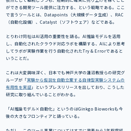
ができる開発ツール提供に注力する、という戦略である。ここ
で言うツールとは、Datapoints（大規模データ生成）、RAC
（自動化設備）、Catalyst（ソフトウェア）などである。
とりわけ同社はAI活用の重要性を語る。AI推論モデルを活用
し、自動化されたクラウド対応ラボを構築する、AIにより思考
してラボが実験作業を行う自動化されたTry & Errorであると
いうことだ。
これは大変興味深く、日本でも神戸大学の蓮沼教授らの研究グ
ループが「
実験から仮説を自動立案する自律型実験システムの
有用性を実証
」というプレスリリースを出しており、こうした
研究に取り組んでいることがわかる。
「AI推論モデル×自動化」というのはGinkgo Bioworksも今
後の大きなフロンティアと語っている。
ただし、このツール事業についてはすでに発表から1年程度経