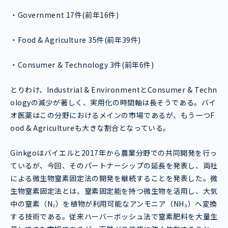
・Government 17件(前年16件)
・Food & Agriculture 35件(前年39件)
・Consumer & Technology 3件(前年6件)
とりわけ、Industrial & EnvironmentとConsumer & Techn
ologyの減少が著しく、実用化の時間軸は長そうである。バイ
オ医薬はこの分野におけるメインの市場であるが、もう一つF
ood & Agricultureも大きな割合となっている。
Ginkgoはバイエルと2017年から農業分野での共同開発を行っ
ているが、今回、そのパートナーシップの延長を発表し、両社
による微生物窒素固定法の開発を継続することを発表した。微
生物窒素固定法とは、窒素固定能を持つ微生物を活用し、大気
中の窒素（N₂）を植物が利用可能なアンモニア（NH₃）へ変換
する技術である。従来ハーバーボッシュ法で窒素肥料を大量生