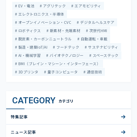
EV・電池
アグリテック
エアモビリティ
エレクトロニクス・半導体
オープンイノベーション・CVC
デジタルヘルスケア
ロボティクス
新素材・先端素材
次世代HMI
脱炭素・カーボンニュートラル
自動運転・車載
製造・建築IoT/AI
フードテック
サステナビリティ
AI・機械学習
バイオテクノロジー
スペーステック
BMI（ブレイン・マシーン・インターフェース）
3Dプリンタ
量子コンピュータ
通信技術
CATEGORY
カテゴリ
特集記事
ニュース記事