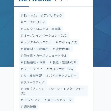
EV・電池
アグリテック
エアモビリティ
エレクトロニクス・半導体
オープンイノベーション・CVC
デジタルヘルスケア
ロボティクス
新素材・先端素材
次世代HMI
脱炭素・カーボンニュートラル
自動運転・車載
製造・建築IoT/AI
フードテック
サステナビリティ
AI・機械学習
バイオテクノロジー
スペーステック
BMI（ブレイン・マシーン・インターフェー
ス）
3Dプリンタ
量子コンピュータ
通信技術