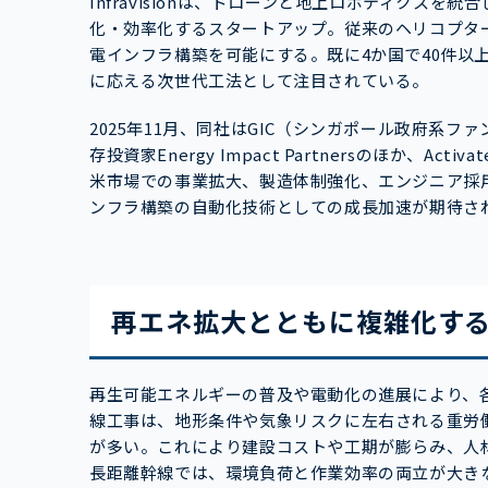
Infravisionは、ドローンと地上ロボティクスを統
化・効率化するスタートアップ。従来のヘリコプタ
電インフラ構築を可能にする。既に4か国で40件以
に応える次世代工法として注目されている。
2025年11月、同社はGIC（シンガポール政府系フ
存投資家Energy Impact Partnersのほか、Activ
米市場での事業拡大、製造体制強化、エンジニア採
ンフラ構築の自動化技術としての成長加速が期待さ
再エネ拡大とともに複雑化す
再生可能エネルギーの普及や電動化の進展により、
線工事は、地形条件や気象リスクに左右される重労
が多い。これにより建設コストや工期が膨らみ、人
長距離幹線では、環境負荷と作業効率の両立が大き