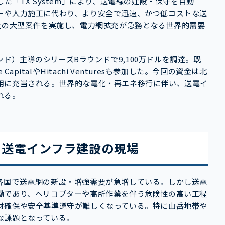
合した「TX System」により、送電線の建設・保守を自動
ーや人力施工に代わり、より安全で迅速、かつ低コストな送
上の大型案件を実施し、電力網拡充が急務となる世界的需要
ァンド）主導のシリーズBラウンドで9,100万ドルを調達。既
ate CapitalやHitachi Venturesも参加した。今回の資金は北
用に充当される。世界的な電化・再エネ移行に伴い、送電イ
れる。
る送電インフラ建設の現場
各国で送電網の新設・増強需要が急増している。しかし送電
働であり、ヘリコプターや高所作業を伴う危険性の高い工程
材確保や安全基準遵守が難しくなっている。特に山岳地帯や
な課題となっている。