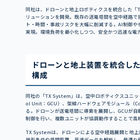
同社は、ドローンと地上ロボティクスを統合した「TX
リューションを開発。既存の送電塔間を空中経路で
ト・時間・事故リスクを大幅に削減する。AI制御
実現。環境負荷を最小化しつつ、安全かつ迅速な電
ドローンと地上装置を統合し
構成
同社の「TX System」は、空中ロボティクスユニッ
ol Unit：GCU）、架線ハードウェアモジュール（Cond
る。ドローンが送電塔間に導索を展開し、GCUが自
制御を行い、複数ユニットが協調動作することで高
TX Systemは、ドローンによる空中経路展開と
地形条件や塔間距離、風速データを解析し、最適な