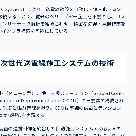
 System」により、送電線敷設を自動化・無人化するソ
接続することで、従来のヘリコプター施工を不要とし、コス
やセンサーデータ解析を組み合わせ、精密な張線・点検作業を
力インフラ構築を可能にしている。
た次世代送電線施工システムの技術
ト（ドローン群）、地上支援ステーション（Ground Contr
uctor Deployment Unit：CDU）の三要素で構成され
動制御と張力管理を担う。CDUは導線の供給とテンション
精度な張線を実現する。
地上装置の連携制御を統合した自動施工システムである。AIが
飛行経路と張力をリアルタイムで制御する。これにより、従