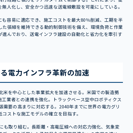
を無人化し、安全かつ迅速な送電線敷設を可能にしている。
にも容易に適応でき、施工コストを最大80％削減、工期を半
した張線を維持できる動的制御技術を備え、環境負荷と作業
が進んでおり、送電インフラ建設の自動化と省力化を牽引す
よる電力インフラ革新の加速
に、北米を中心とした事業拡大を加速させる。米国での製造拠
施工業者との連携を強化。トラックベース空中ロボティクス
拡張需要の高まりに対応する。2040年までに世界の電力グリ
低コストな施工モデルの確立を目指す。
拡張にも取り組む。長距離・高電圧線への対応力強化、気象変