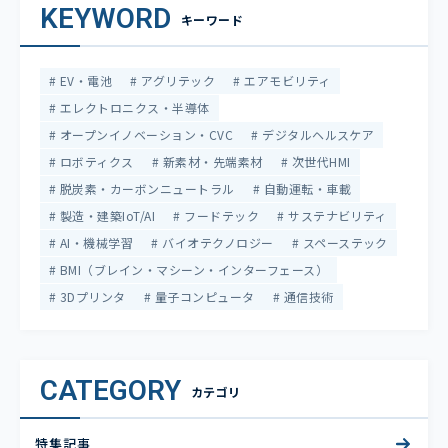
KEYWORD
キーワード
EV・電池
アグリテック
エアモビリティ
エレクトロニクス・半導体
オープンイノベーション・CVC
デジタルヘルスケア
ロボティクス
新素材・先端素材
次世代HMI
脱炭素・カーボンニュートラル
自動運転・車載
製造・建築IoT/AI
フードテック
サステナビリティ
AI・機械学習
バイオテクノロジー
スペーステック
BMI（ブレイン・マシーン・インターフェース）
3Dプリンタ
量子コンピュータ
通信技術
CATEGORY
カテゴリ
特集記事