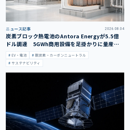
ニュース記事
2026.08.04
炭素ブロック熱電池のAntora Energyが5.5億
ドル調達 5GWh商用設備を足掛かりに量産拡
大
EV・電池
脱炭素・カーボンニュートラル
サステナビリティ