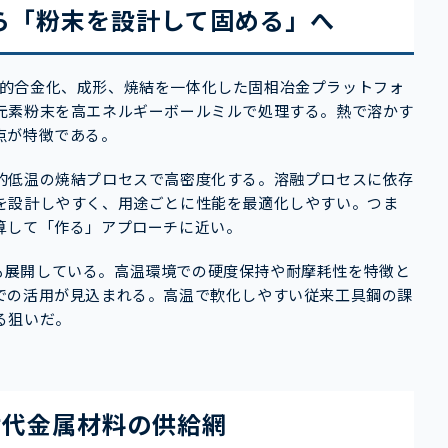
」から「粉末を設計して固める」へ
、機械的合金化、成形、焼結を一体化した固相冶金プラットフォ
元素粉末を高エネルギーボールミルで処理する。熱で溶かす
点が特徴である。
的低温の焼結プロセスで高密度化する。溶融プロセスに依存
を設計しやすく、用途ごとに性能を最適化しやすい。つま
算して「作る」アプローチに近い。
ーズも展開している。高温環境での硬度保持や耐摩耗性を特徴と
での活用が見込まれる。高温で軟化しやすい従来工具鋼の課
る狙いだ。
世代金属材料の供給網