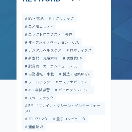
EV・電池
アグリテック
エアモビリティ
エレクトロニクス・半導体
オープンイノベーション・CVC
デジタルヘルスケア
ロボティクス
新素材・先端素材
次世代HMI
脱炭素・カーボンニュートラル
自動運転・車載
製造・建築IoT/AI
フードテック
サステナビリティ
AI・機械学習
バイオテクノロジー
スペーステック
BMI（ブレイン・マシーン・インターフェー
ス）
3Dプリンタ
量子コンピュータ
通信技術