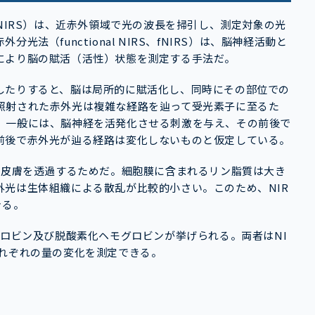
scopy、NIRS）は、近赤外領域で光の波長を掃引し、測定対象の光
法（functional NIRS、fNIRS）は、脳神経活動と
により脳の賦活（活性）状態を測定する手法だ。
したりすると、脳は局所的に賦活化し、同時にその部位での
照射された赤外光は複雑な経路を辿って受光素子に至るた
。一般には、脳神経を活発化させる刺激を与え、その前後で
前後で赤外光が辿る経路は変化しないものと仮定している。
の皮膚を透過するためだ。細胞膜に含まれるリン脂質は大き
光は生体組織による散乱が比較的小さい。このため、NIR
きる。
グロビン及び脱酸素化ヘモグロビンが挙げられる。両者はNI
それぞれの量の変化を測定できる。