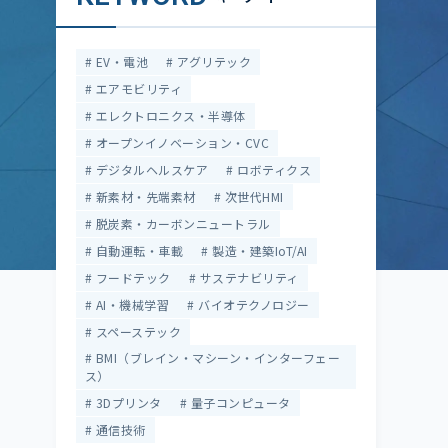
EV・電池
アグリテック
エアモビリティ
エレクトロニクス・半導体
オープンイノベーション・CVC
デジタルヘルスケア
ロボティクス
新素材・先端素材
次世代HMI
脱炭素・カーボンニュートラル
自動運転・車載
製造・建築IoT/AI
フードテック
サステナビリティ
AI・機械学習
バイオテクノロジー
スペーステック
BMI（ブレイン・マシーン・インターフェー
ス）
3Dプリンタ
量子コンピュータ
通信技術