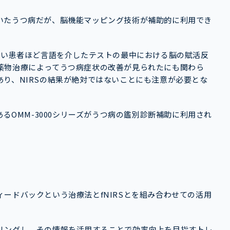
いたうつ病だが、脳機能マッピング技術が補助的に利用でき
重い患者ほど言語を介したテストの最中における脳の賦活反
薬物治療によってうつ病症状の改善が見られたにも関わら
り、NIRSの結果が絶対ではないことにも注意が必要とな
あるOMM-3000シリーズがうつ病の鑑別診断補助に利用され
ードバックという治療法とfNIRSとを組み合わせての活用
リングし、その情報を活用することで効率向上を目指すトレ