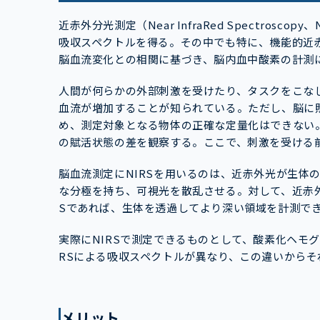
近赤外分光測定（Near InfraRed Spectro
吸収スペクトルを得る。その中でも特に、機能的近赤外分光
脳血流変化との相関に基づき、脳内血中酸素の計測
人間が何らかの外部刺激を受けたり、タスクをこな
血流が増加することが知られている。ただし、脳に
め、測定対象となる物体の正確な定量化はできない
の賦活状態の差を観察する。ここで、刺激を受ける
脳血流測定にNIRSを用いるのは、近赤外光が生体
な分極を持ち、可視光を散乱させる。対して、近赤外
Sであれば、生体を透過してより深い領域を計測で
実際にNIRSで測定できるものとして、酸素化ヘモ
RSによる吸収スペクトルが異なり、この違いから
メリット