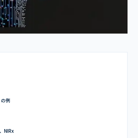
リの例
NIRx