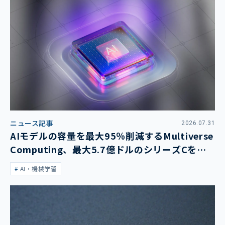
ニュース記事
2026.07.31
AIモデルの容量を最大95％削減するMultiverse
Computing、最大5.7億ドルのシリーズCを発
表
AI・機械学習