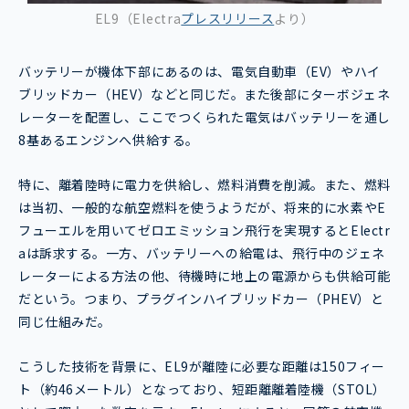
EL9（Electra
プレスリリース
より）
バッテリーが機体下部にあるのは、電気自動車（EV）やハイ
ブリッドカー（HEV）などと同じだ。また後部にターボジェネ
レーターを配置し、ここでつくられた電気はバッテリーを通し
8基あるエンジンへ供給する。
特に、離着陸時に電力を供給し、燃料消費を削減。また、燃料
は当初、一般的な航空燃料を使うようだが、将来的に水素やE
フューエルを用いてゼロエミッション飛行を実現するとElectr
aは訴求する。一方、バッテリーへの給電は、飛行中のジェネ
レーターによる方法の他、待機時に地上の電源からも供給可能
だという。つまり、プラグインハイブリッドカー（PHEV）と
同じ仕組みだ。
こうした技術を背景に、EL9が離陸に必要な距離は150フィー
ト（約46メートル）となっており、短距離離着陸機（STOL）