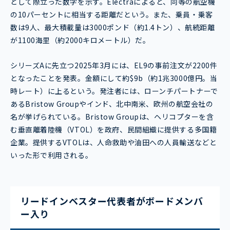
として際立った数字を示す。Electraによると、同等の航空機
の10パーセントに相当する距離だという。また、乗員・乗客
数は9人、最大積載量は3000ポンド（約1.4トン）、航続距離
が1100海里（約2000キロメートル）だ。
シリーズAに先立つ2025年3月には、EL9の事前注文が2200件
となったことを発表。金額にして約$9b（約1兆3000億円。当
時レート）に上るという。発注者には、ローンチパートナーで
あるBristow Groupやインド、北中南米、欧州の航空会社の
名が挙げられている。Bristow Groupは、ヘリコプターを含
む垂直離着陸機（VTOL）を政府、民間組織に提供する多国籍
企業。提供するVTOLは、人命救助や油田への人員輸送などと
いった形で利用される。
リードインベスター代表者がボードメンバ
ー入り