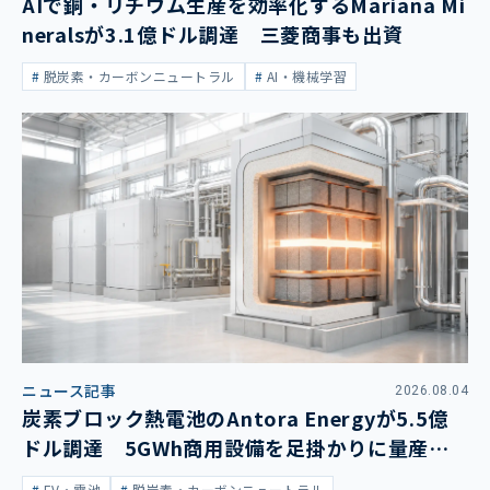
AIで銅・リチウム生産を効率化するMariana Mi
neralsが3.1億ドル調達 三菱商事も出資
脱炭素・カーボンニュートラル
AI・機械学習
ニュース記事
2026.08.04
炭素ブロック熱電池のAntora Energyが5.5億
ドル調達 5GWh商用設備を足掛かりに量産拡
大
EV・電池
脱炭素・カーボンニュートラル