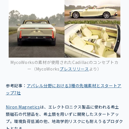
MycoWorksの素材が使用されたCadillacのコンセプトカ
ー（MycoWorks
プレスリリース
より）
参考記事：
アパレル分野における3種の先端素材とスタートア
ップ7社
Niron Magnetics
は、エレクトロニクス製品に使われる希土
類磁石の代替品を、希土類を用いずに開発したスタートアッ
プ。環境負荷低減の他、地政学的リスクにも耐えうるプロダク
トとなる。