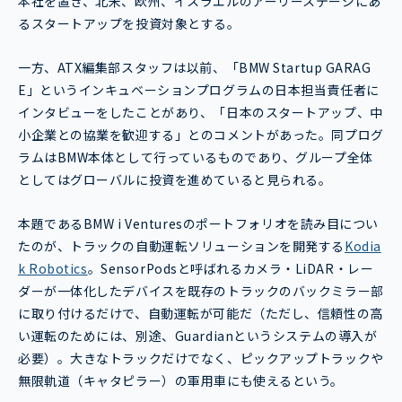
本社を置き、北米、欧州、イスラエルのアーリーステージにあ
るスタートアップを投資対象とする。
一方、ATX編集部スタッフは以前、「BMW Startup GARAG
E」というインキュベーションプログラムの日本担当責任者に
インタビューをしたことがあり、「日本のスタートアップ、中
小企業との協業を歓迎する」とのコメントがあった。同プログ
ラムはBMW本体として行っているものであり、グループ全体
としてはグローバルに投資を進めていると見られる。
本題であるBMW i Venturesのポートフォリオを読み目につい
たのが、トラックの自動運転ソリューションを開発する
Kodia
k Robotics
。SensorPodsと呼ばれるカメラ・LiDAR・レー
ダーが一体化したデバイスを既存のトラックのバックミラー部
に取り付けるだけで、自動運転が可能だ（ただし、信頼性の高
い運転のためには、別途、Guardianというシステムの導入が
必要）。大きなトラックだけでなく、ピックアップトラックや
無限軌道（キャタピラー）の軍用車にも使えるという。