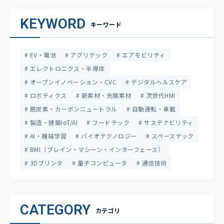
KEYWORD
キーワード
EV・電池
アグリテック
エアモビリティ
エレクトロニクス・半導体
オープンイノベーション・CVC
デジタルヘルスケア
ロボティクス
新素材・先端素材
次世代HMI
脱炭素・カーボンニュートラル
自動運転・車載
製造・建築IoT/AI
フードテック
サステナビリティ
AI・機械学習
バイオテクノロジー
スペーステック
BMI（ブレイン・マシーン・インターフェース）
3Dプリンタ
量子コンピュータ
通信技術
CATEGORY
カテゴリ