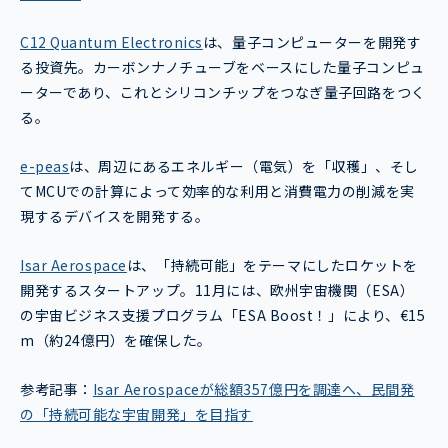
C12 Quantum Electronics
は、量子コンピューターを開発す
る投資先。カーボンナノチューブをベースにした量子コンピュ
ーターであり、これとシリコンチップをつなぎ量子回路をつく
る。
e-peas
は、周辺にあるエネルギー（電気）を「収穫」、そし
てMCUでの計算によって効率的な利用と消費電力の削減を実
現するデバイスを開発する。
Isar Aerospace
は、「持続可能」をテーマにしたロケットを
開発するスタートアップ。11月には、欧州宇宙機関（ESA）
の宇宙ビジネス支援プログラム「ESA Boost！」により、€15
m（約24億円）を確保した。
参考記事：
Isar Aerospaceが総額357億円を調達へ、民間発
の「持続可能な宇宙開発」を目指す