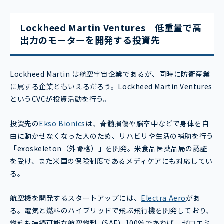
Lockheed Martin Ventures｜低重量で高
出力のモーターを開発する投資先
Lockheed Martin は航空宇宙企業であるが、同時に防衛産業
に属する企業ともいえるだろう。Lockheed Martin Ventures
というCVCが投資活動を行う。
投資先の
Ekso Bionics
は、脊髄損傷や脳卒中などで身体を自
由に動かせなくなった人のため、リハビリや生活の補助を行う
「exoskeleton（外骨格）」を開発。米食品医薬品局の認証
を受け、また米国の保険制度であるメディケアにも対応してい
る。
航空機を開発するスタートアップには、
Electra Aero
があ
る。電気と燃料のハイブリッドで飛ぶ飛行機を開発しており、
燃料も持続可能な航空燃料（SAF）100％であれば、ゼロエミ