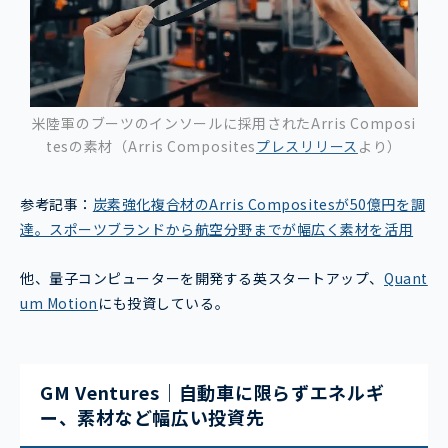
米陸軍のブーツのインソールに採用されたArris Composi
tesの素材（Arris Composites
プレスリリース
より）
参考記事：
炭素強化複合材のArris Compositesが50億円を調
達。スポーツブランドから航空分野までが幅広く素材を活用
他、量子コンピューターを開発する英スタートアップ、
Quant
um Motion
にも投資している。
GM Ventures｜自動車に限らずエネルギ
ー、素材など幅広い投資先