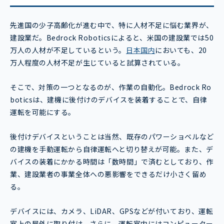
先進国の少子高齢化が進む中で、特に人材不足に悩む業界が、
建設業だ。Bedrock Roboticsによると、米国の建設業では50
万人の人材が不足しているという。
日本国内
においても、20
万人程度の人材不足が生じていると試算されている。
そこで、対策の一つとなるのが、作業の自動化。Bedrock Ro
boticsは、建機に後付けのデバイスを装着することで、自律
運転を可能にする。
後付けデバイスということは当然、既存のパワーショベルなど
の建機を手動運転から自律運転へと切り替えが可能。また、デ
バイスの装着にかかる時間は「数時間」で済むとしており、作
業、建設業者の事業全体への悪影響をできるだけ小さく留め
る。
デバイスには、カメラ、LiDAR、GPSなどが付いており、運転
室上の屋外に取り付け。さらに、運転室内にはコンピューター