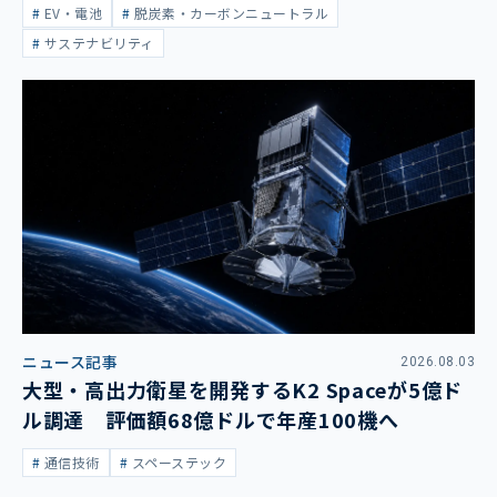
EV・電池
脱炭素・カーボンニュートラル
サステナビリティ
ニュース記事
2026.08.03
大型・高出力衛星を開発するK2 Spaceが5億ド
ル調達 評価額68億ドルで年産100機へ
通信技術
スペーステック