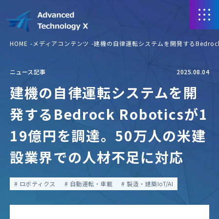
HOME
メディアコンテンツ
建機の自律運転システムを開発するBedrock
ニュース記事
2025.08.04
建機の自律運転システムを開
発するBedrock Roboticsが1
19億円を調達。50万人の米建
設業界での人材不足に対応
ロボティクス
自動運転・車載
製造・建築IoT/AI