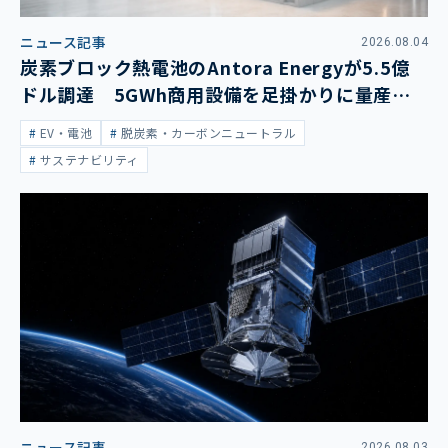
ニュース記事
2026.08.04
炭素ブロック熱電池のAntora Energyが5.5億
ドル調達 5GWh商用設備を足掛かりに量産拡
大
EV・電池
脱炭素・カーボンニュートラル
サステナビリティ
ニュース記事
2026.08.03