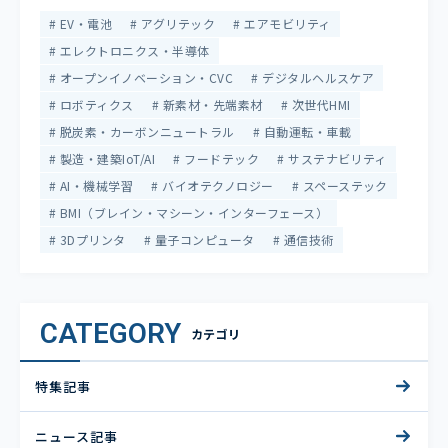
EV・電池
アグリテック
エアモビリティ
エレクトロニクス・半導体
オープンイノベーション・CVC
デジタルヘルスケア
ロボティクス
新素材・先端素材
次世代HMI
脱炭素・カーボンニュートラル
自動運転・車載
製造・建築IoT/AI
フードテック
サステナビリティ
AI・機械学習
バイオテクノロジー
スペーステック
BMI（ブレイン・マシーン・インターフェース）
3Dプリンタ
量子コンピュータ
通信技術
CATEGORY
カテゴリ
特集記事
ニュース記事