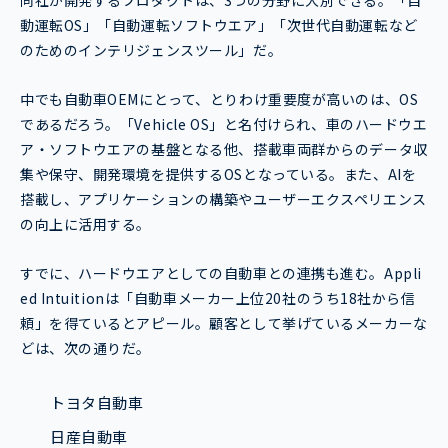
同社が開発するプロダクトは、3つの分野に大別できる。「自
動運転OS」「自動運転ソフトウエア」「次世代自動運転など
のためのインテリジェンスツール」だ。
中でも自動車OEMにとって、とりわけ重要度が高いのは、OS
であるだろう。「Vehicle OS」と名付けられ、車のハードウエ
ア・ソフトウエアの基盤となる他、搭載車両群からのデータ収
集や保守、開発環境を提供するOSとなっている。また、AIを
搭載し、アプリケーションの構築やユーザーエクスペリエンス
の向上に活用する。
すでに、ハードウエアとしての自動車との連携も進む。Appli
ed Intuitionは「自動車メーカー上位20社のうち18社から信
頼」を得ているとアピール。顧客として挙げているメーカーな
どは、次の通りだ。
トヨタ自動車
日産自動車