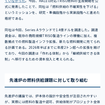
ていなかった
。今回、HALEU対応TRISO燃料の生産開始を公
式に発表したことで、同社は「燃料供給の不確実性を下げる」
というミッションを、研究・準備段階から実装段階へと進めた
格好である。
同社は今回、Series Aラウンドで1.4億ドルを調達した。調達
資金は、既存の商用規模TRISO製造ラインの稼働に加え、複
数拠点での燃料製造インフラ拡張、新たな燃料開発に充てられ
る計画である。2026年半ばまでに年産2トン超への拡張を掲げ
ており、今回の調達は「作れる体制」から「継続供給できる体
制」へ移行するための資本投入と考えられる。
先進炉の燃料供給課題に対して取り組む
先進炉の議論では、炉本体の設計や安全性が注目されやすい
が、実際には燃料の製造や認可、供給体制がプロジェクト全体