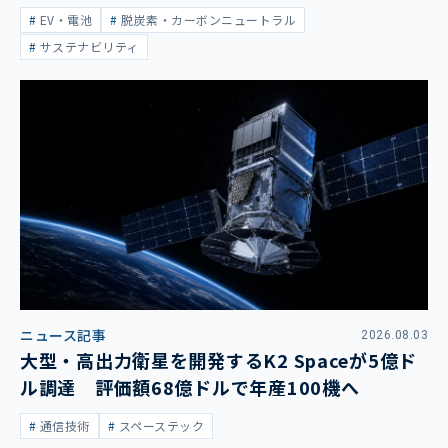
大
EV・電池
脱炭素・カーボンニュートラル
サステナビリティ
ニュース記事
2026.08.03
大型・高出力衛星を開発するK2 Spaceが5億ド
ル調達 評価額68億ドルで年産100機へ
通信技術
スペーステック