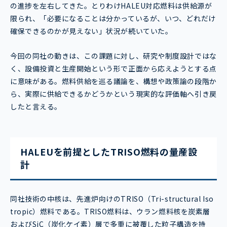
の進捗を左右してきた。とりわけHALEU対応燃料は供給源が
限られ、「必要になることは分かっているが、いつ、どれだけ
確保できるのかが見えない」状況が続いていた。
今回の同社の動きは、この課題に対し、研究や制度設計ではな
く、設備投資と生産開始という形で正面から応えようとする点
に意味がある。燃料供給を巡る議論を、構想や政策論の段階か
ら、実際に供給できるかどうかという現実的な評価軸へ引き戻
したと言える。
HALEUを前提としたTRISO燃料の量産設
計
同社技術の中核は、先進炉向けのTRISO（Tri-structural Iso
tropic）燃料である。TRISO燃料は、ウラン燃料核を炭素層
およびSiC（炭化ケイ素）層で多重に被覆した粒子構造を持