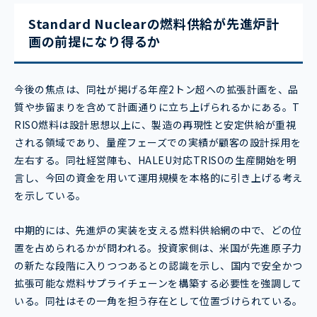
Standard Nuclearの燃料供給が先進炉計
画の前提になり得るか
今後の焦点は、同社が掲げる年産2トン超への拡張計画を、品
質や歩留まりを含めて計画通りに立ち上げられるかにある。T
RISO燃料は設計思想以上に、製造の再現性と安定供給が重視
される領域であり、量産フェーズでの実績が顧客の設計採用を
左右する。同社経営陣も、HALEU対応TRISOの生産開始を明
言し、今回の資金を用いて運用規模を本格的に引き上げる考え
を示している。
中期的には、先進炉の実装を支える燃料供給網の中で、どの位
置を占められるかが問われる。投資家側は、米国が先進原子力
の新たな段階に入りつつあるとの認識を示し、国内で安全かつ
拡張可能な燃料サプライチェーンを構築する必要性を強調して
いる。同社はその一角を担う存在として位置づけられている。