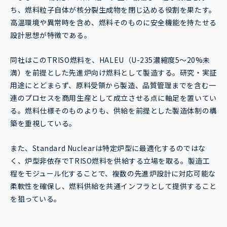
ち、燃料粒子自体が核分裂生成物を閉じ込める役割を果たす。
高温環境や異常時を含め、燃料そのものに安全機能を持たせる
設計思想が特徴である。
同社はこのTRISO燃料を、HALEU（U-235濃縮度5〜20%未
満）を前提とした先進炉向け燃料として製造する。研究・実証
用途にとどまらず、原料受領から製造、品質管理までを含む一
連のプロセスを商用生産として成立させる点に軸足を置いてい
る。燃料仕様そのものよりも、供給を前提とした製造体制の構
築を重視している。
また、Standard Nuclearは特定炉型に最適化するのではな
く、炉型非依存でTRISO燃料を供給する立場を取る。製造工
程をモジュール化することで、複数の先進炉設計に対応可能な
柔軟性を確保し、燃料供給を共通インフラとして提供すること
を狙っている。