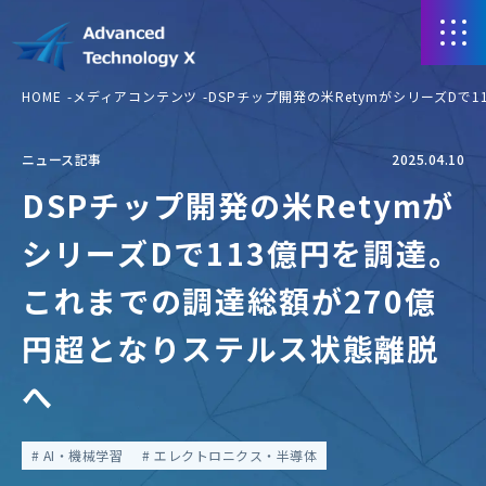
HOME
メディアコンテンツ
DSPチップ開発の米RetymがシリーズD
ニュース記事
2025.04.10
DSPチップ開発の米Retymが
シリーズDで113億円を調達。
これまでの調達総額が270億
円超となりステルス状態離脱
へ
AI・機械学習
エレクトロニクス・半導体