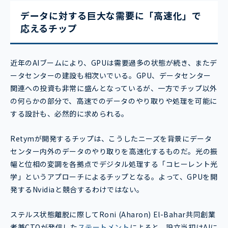
データに対する巨大な需要に「高速化」で
応えるチップ
近年のAIブームにより、GPUは需要過多の状態が続き、またデ
ータセンターの建設も相次いでいる。GPU、データセンター
関連への投資も非常に盛んとなっているが、一方でチップ以外
の何らかの部分で、高速でのデータのやり取りや処理を可能に
する設計も、必然的に求められる。
Retymが開発するチップは、こうしたニーズを背景にデータ
センター内外のデータのやり取りを高速化するものだ。光の振
幅と位相の変調を各拠点でデジタル処理する「コヒーレント光
学」というアプローチによるチップとなる。よって、GPUを開
発するNvidiaと競合するわけではない。
ステルス状態離脱に際してRoni (Aharon) El-Bahar共同創業
者兼CTOが発信した
ステートメント
によると、設立当初はAIに