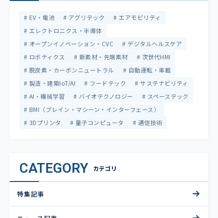
EV・電池
アグリテック
エアモビリティ
エレクトロニクス・半導体
オープンイノベーション・CVC
デジタルヘルスケア
ロボティクス
新素材・先端素材
次世代HMI
脱炭素・カーボンニュートラル
自動運転・車載
製造・建築IoT/AI
フードテック
サステナビリティ
AI・機械学習
バイオテクノロジー
スペーステック
BMI（ブレイン・マシーン・インターフェース）
3Dプリンタ
量子コンピュータ
通信技術
CATEGORY
カテゴリ
特集記事