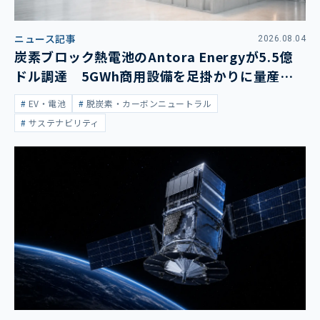
ニュース記事
2026.08.04
炭素ブロック熱電池のAntora Energyが5.5億
ドル調達 5GWh商用設備を足掛かりに量産拡
大
EV・電池
脱炭素・カーボンニュートラル
サステナビリティ