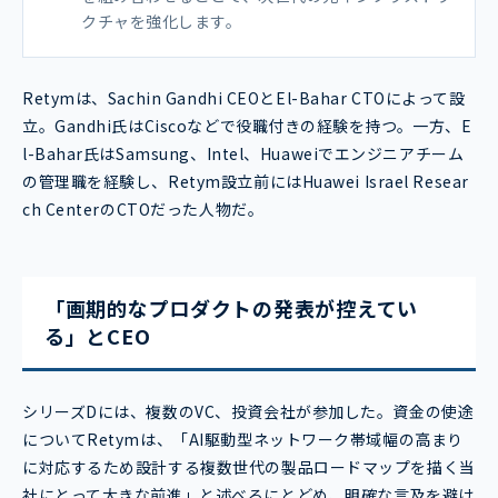
クチャを強化します。
Retymは、Sachin Gandhi CEOとEl-Bahar CTOによって設
立。Gandhi氏はCiscoなどで役職付きの経験を持つ。一方、E
l-Bahar氏はSamsung、Intel、Huaweiでエンジニアチーム
の管理職を経験し、Retym設立前にはHuawei Israel Resear
ch CenterのCTOだった人物だ。
「画期的なプロダクトの発表が控えてい
る」とCEO
シリーズDには、複数のVC、投資会社が参加した。資金の使途
についてRetymは、「AI駆動型ネットワーク帯域幅の高まり
に対応するため設計する複数世代の製品ロードマップを描く当
社にとって大きな前進」と述べるにとどめ、明確な言及を避け