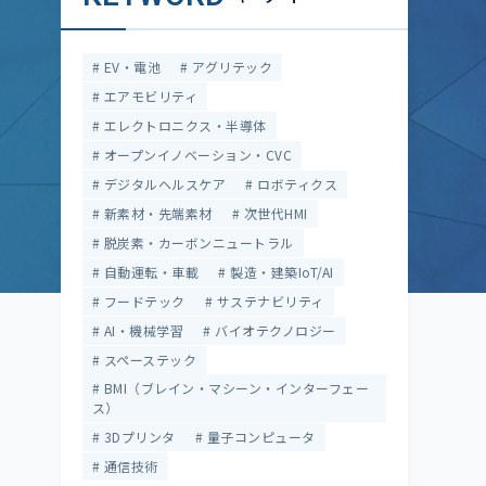
EV・電池
アグリテック
エアモビリティ
エレクトロニクス・半導体
オープンイノベーション・CVC
デジタルヘルスケア
ロボティクス
新素材・先端素材
次世代HMI
脱炭素・カーボンニュートラル
自動運転・車載
製造・建築IoT/AI
フードテック
サステナビリティ
AI・機械学習
バイオテクノロジー
スペーステック
BMI（ブレイン・マシーン・インターフェー
ス）
3Dプリンタ
量子コンピュータ
通信技術