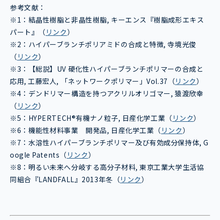
参考文献：
※1：結晶性樹脂と非晶性樹脂, キーエンス『樹脂成形エキス
パート』（
リンク
）
※2：ハイパーブランチポリアミドの合成と特徴, 寺境光俊
（
リンク
）
※3：【総説】UV 硬化性ハイパーブランチポリマーの合成と
応用, 工藤宏人, 「ネットワークポリマー」Vol.37（
リンク
）
※4：デンドリマー構造を持つアクリルオリゴマー, 猿渡欣幸
（
リンク
）
※5：HYPERTECH®有機ナノ粒子, 日産化学工業（
リンク
）
※6：機能性材料事業 開発品, 日産化学工業（
リンク
）
※7：水溶性ハイパーブランチポリマー及び有効成分保持体, G
oogle Patents（
リンク
）
※8：明るい未来へ分岐する高分子材料, 東京工業大学生活協
同組合『LANDFALL』2013年冬（
リンク
）