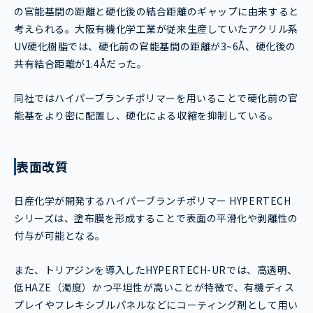
の官能基間の距離と硬化後の結合距離のギャップに由来すると
考えられる。大阪有機化学工業が従来生産していたアクリル系
UV硬化樹脂では、硬化前の官能基間の距離が3~6Å、硬化後の
共有結合距離が1.4Åだった。
同社ではハイパーブランチポリマーを用いることで硬化前の官
能基をより密に配置し、硬化による収縮を抑制している。
表面改質
日産化学が開発するハイパーブランチポリマー HYPERTECH
シリーズは、塗布膜を形成することで表面の平滑化や剥離性の
付与が可能となる。
また、トリアジンを導入したHYPERTECH-URでは、高透明、
低HAZE（濁度）かつ平坦性が高いことが特徴で、有機ディス
プレイやフレキシブルパネルなどにコーティング剤として用い