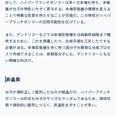
対して、ハイパーブランチポリマーは多くの末端を持ち、末端
基が分子の特性に大きく寄与する。末端官能基の種類を変える
ことで特異な性質を持たせることが可能だ。この特性がハイパ
ーブランチポリマーの応用可能性を広げている。
また、デンドリマーなどでは末端官能基を合成最終段階まで維
持するために、これを保護したり、合成手順を工夫したりする
必要がある。末端官能基を多く持つ高分子を簡易な合成プロセ
スで作成できることは、直鎖高分子にも、デンドリマーにもな
い明確な利点だ。
非晶質
分子が規則正しく配列したものが結晶だが、ハイパーブランチ
ポリマーは形状も分子のサイズもランダムであるため、固体状
態で規則的に配列しづらく、非晶性を示すことが多い。