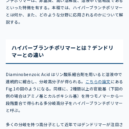
ンチポリマーは、非晶質、高い溶解度、溶液中で低粘度である
といった特徴を有する。本稿では、ハイパーブランチポリマー
とは何か、また、どのような分野に応用されるのかについて解
説する。
ハイパーブランチポリマーとは？デンドリ
マーとの違い
Diaminobenzoic Acid はリン酸系縮合剤を用いると溶液中で
連続的に縮合し、分岐高分子が得られる。
こちらの論文
にある
Fig.1の図のようになる。同様に、2種類以上の官能基（下図の
例の場合はアミノ基とカルボキシル基）を持つモノマーから一
段階重合で得られる多分岐高分子をハイパーブランチポリマー
と呼ぶ。
多くの分岐を持つ高分子として近年ではデンドリマーが注目さ