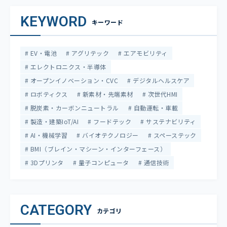
KEYWORD
キーワード
EV・電池
アグリテック
エアモビリティ
エレクトロニクス・半導体
オープンイノベーション・CVC
デジタルヘルスケア
ロボティクス
新素材・先端素材
次世代HMI
脱炭素・カーボンニュートラル
自動運転・車載
製造・建築IoT/AI
フードテック
サステナビリティ
AI・機械学習
バイオテクノロジー
スペーステック
BMI（ブレイン・マシーン・インターフェース）
3Dプリンタ
量子コンピュータ
通信技術
CATEGORY
カテゴリ