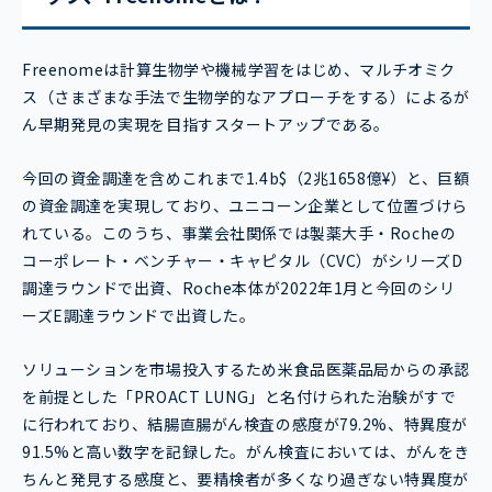
Freenomeは計算生物学や機械学習をはじめ、マルチオミク
ス（さまざまな手法で生物学的なアプローチをする）によるが
ん早期発見の実現を目指すスタートアップである。
今回の資金調達を含めこれまで1.4b$（2兆1658億¥）と、巨額
の資金調達を実現しており、ユニコーン企業として位置づけら
れている。このうち、事業会社関係では製薬大手・Rocheの
コーポレート・ベンチャー・キャピタル（CVC）がシリーズD
調達ラウンドで出資、Roche本体が2022年1月と今回のシリ
ーズE調達ラウンドで出資した。
ソリューションを市場投入するため米食品医薬品局からの承認
を前提とした「PROACT LUNG」と名付けられた治験がすで
に行われており、結腸直腸がん検査の感度が79.2%、特異度が
91.5%と高い数字を記録した。がん検査においては、がんをき
ちんと発見する感度と、要精検者が多くなり過ぎない特異度が