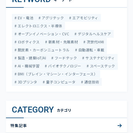
EV・電池
アグリテック
エアモビリティ
エレクトロニクス・半導体
オープンイノベーション・CVC
デジタルヘルスケア
ロボティクス
新素材・先端素材
次世代HMI
脱炭素・カーボンニュートラル
自動運転・車載
製造・建築IoT/AI
フードテック
サステナビリティ
AI・機械学習
バイオテクノロジー
スペーステック
BMI（ブレイン・マシーン・インターフェース）
3Dプリンタ
量子コンピュータ
通信技術
CATEGORY
カテゴリ
特集記事