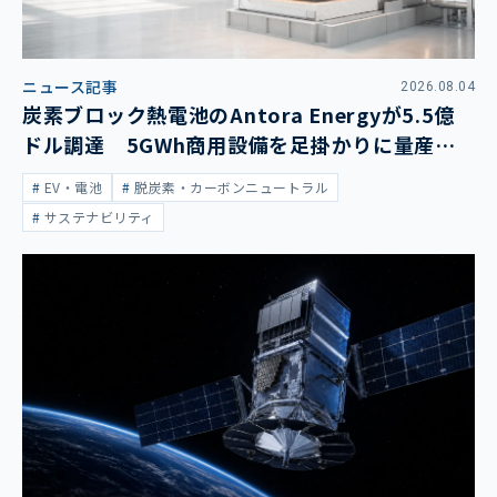
ニュース記事
2026.08.04
炭素ブロック熱電池のAntora Energyが5.5億
ドル調達 5GWh商用設備を足掛かりに量産拡
大
EV・電池
脱炭素・カーボンニュートラル
サステナビリティ