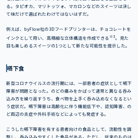
る。タピオカ、マリトッツォ、マカロンなどのスイーツは決し
て味だけで選ばれたわけではないはずだ。
例えば、byFlow社の3Dフードプリンターは、チョコレートを
※3
インクとして用い、高精細な立体構造を作成できる
。見た
目も楽しめるスイーツの1つとして新たな可能性を提示した。
嚥下食
新型コロナウイルスの流行期には、一部患者の症状として嚥下
障害が問題となった。のどの痛みをかばって通常と異なる呑み
込み方を繰り返すうち、食べ物を上手く呑み込めなくなるとい
う症状だ。嚥下障害は高齢化に伴う機能低下や、認知障害、の
ど周辺の炎症や外科手術などによっても発症する。
こうした嚥下障害を有する患者向けの食品として、流動性を調
整し、呑み込みやすくした食品がある。ただし、従来のものは