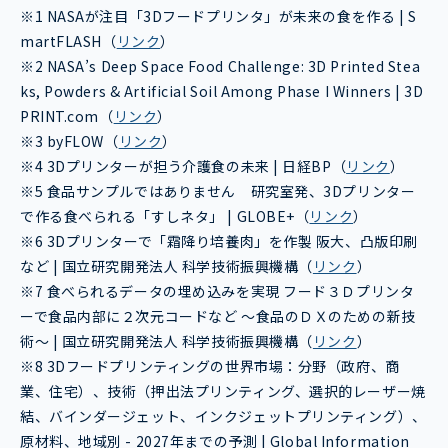
※1 NASAが注目「3Dフードプリンタ」が未来の食を作る | S
martFLASH（
リンク
）
※2 NASA’s Deep Space Food Challenge: 3D Printed Stea
ks, Powders & Artificial Soil Among Phase I Winners | 3D
PRINT.com（
リンク
）
※3 byFLOW（
リンク
）
※4 3Dプリンターが担う介護食の未来 | 日経BP（
リンク
）
※5 食品サンプルではありません 研究室発、3Dプリンター
で作る食べられる「すしネタ」 | GLOBE+（
リンク
）
※6 3Dプリンターで「霜降り培養肉」を作製 阪大、凸版印刷
など | 国立研究開発法人 科学技術振興機構（
リンク
）
※7 食べられるデータの埋め込みを実現 フード３Ｄプリンタ
ーで食品内部に２次元コードなど ～食品のＤＸのための新技
術～ | 国立研究開発法人 科学技術振興機構（
リンク
）
※8 3Dフードプリンティングの世界市場：分野（政府、商
業、住宅）、技術（押出法プリンティング、選択的レーザー焼
結、バインダージェット、インクジェットプリンティング）、
原材料、地域別 - 2027年までの予測 | Global Information