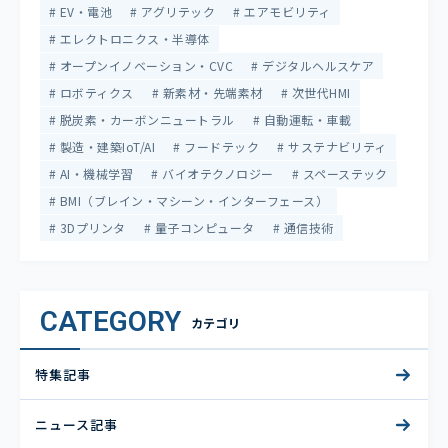
EV・電池
アグリテック
エアモビリティ
エレクトロニクス・半導体
オープンイノベーション・CVC
デジタルヘルスケア
ロボティクス
新素材・先端素材
次世代HMI
脱炭素・カーボンニュートラル
自動運転・車載
製造・建築IoT/AI
フードテック
サステナビリティ
AI・機械学習
バイオテクノロジー
スペーステック
BMI（ブレイン・マシーン・インターフェース）
3Dプリンタ
量子コンピュータ
通信技術
CATEGORY
カテゴリ
特集記事
ニュース記事