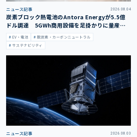
ニュース記事
2026.08.04
炭素ブロック熱電池のAntora Energyが5.5億
ドル調達 5GWh商用設備を足掛かりに量産拡
大
EV・電池
脱炭素・カーボンニュートラル
サステナビリティ
ニュース記事
2026.08.03