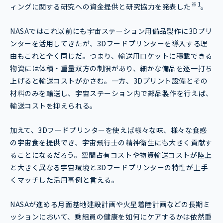
※1
ィングに関する研究への資金提供と研究協力を発表した
。
NASAではこれ以前にも宇宙ステーション用備品製作に3Dプリ
ンターを活用してきたが、3Dフードプリンターを導入する理
由もこれと全く同じだ。つまり、輸送用ロケットに積載できる
物資には体積・重量双方の制限があり、細かな備品を逐一打ち
上げると輸送コストがかさむ。一方、3Dプリント設備とその
材料のみを輸送し、宇宙ステーション内で部品製作を行えば、
輸送コストを抑えられる。
加えて、3Dフードプリンターを使えば様々な味、様々な食感
の宇宙食を提供でき、宇宙飛行士の精神衛生にも大きく貢献す
ることになるだろう。空間占有コストや物資輸送コストが陸上
と大きく異なる宇宙環境と3Dフードプリンターの特性が上手
くマッチした活用事例と言える。
NASAが進める月面基地建設計画や火星着陸計画などの長期ミ
ッションにおいて、乗組員の健康を如何にケアするかは依然重