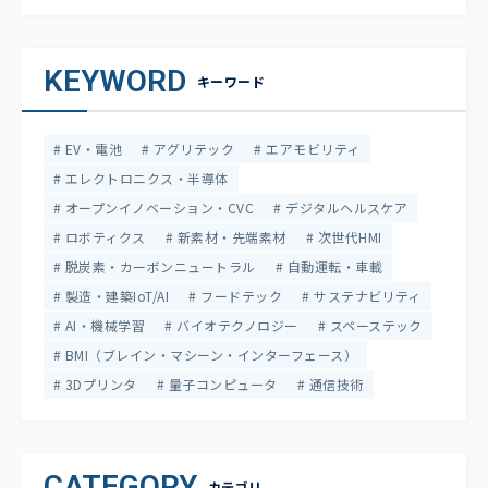
KEYWORD
キーワード
EV・電池
アグリテック
エアモビリティ
エレクトロニクス・半導体
オープンイノベーション・CVC
デジタルヘルスケア
ロボティクス
新素材・先端素材
次世代HMI
脱炭素・カーボンニュートラル
自動運転・車載
製造・建築IoT/AI
フードテック
サステナビリティ
AI・機械学習
バイオテクノロジー
スペーステック
BMI（ブレイン・マシーン・インターフェース）
3Dプリンタ
量子コンピュータ
通信技術
CATEGORY
カテゴリ