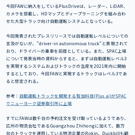
今回FAWに納入をしているPlusDriveは、レーダー、LiDAR、
カメラを搭載し、HDマップとディープラーニングを組み合わ
せた大型トラック向け自動運転システムとなっている。
今回発表されたプレスリリースでは自動運転レベルについての
言及がないが、"driver-in autonomous truck"と表現されて
おり、ドライバーの乗車を前提としている。また、SPAC上場
について発表当時の資料からすると、まずは自動運転レベル3
を実現するシステムおよびトラックの生産を2021年内に開始
するとしており、今回FAWと実現するトラックはレベル3であ
ると想定される。
参考：
自動運転トラックを開発する智加科技(Plus.ai)がSPAC
でニューヨーク証券取引所に上場
すでにFAWは数千台の予約注文を受け取っているようであり、
広州の物流会社であるGuangzhou Zhihongに加えて、数万
台のトラックを運用している物流企業のRokin、Duckbillも顧