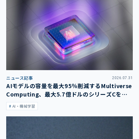
ニュース記事
2026.07.31
AIモデルの容量を最大95％削減するMultiverse
Computing、最大5.7億ドルのシリーズCを発
表
AI・機械学習