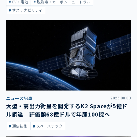
EV・電池
脱炭素・カーボンニュートラル
サステナビリティ
ニュース記事
2026.08.03
大型・高出力衛星を開発するK2 Spaceが5億ド
ル調達 評価額68億ドルで年産100機へ
通信技術
スペーステック