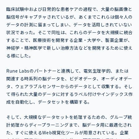
臨床試験中および日常的な患者ケアの過程で、大量の脳画像と
脳信号がキャプチャされているが、あくまでこれらは個々人の
データの計測に留まってしまい、データを活用しきれていない
状況であった。そこで同社は、これらのデータを大規模に統合
することで、医療技術を開発する企業・大学や、製薬企業が、
神経学・精神医学で新しい治療方法などを開発するために使え
る様にした。
Rune Labsのパートナーと連携して、電気生理学的、または
関連する時系列の脳データを、ビデオデータ、オーディオデー
タ、ウェアラブルセンサーからのデータとして収集する。そし
て得られた大量のデータに対するラベル付けやインデックス作
成を自動化し、データセットを構築する。
そして、大規模なデータセットを処理するための、グループ統
計処理からディープラーニングまで、脳データ用に最適化され
た、すぐに使えるWeb視覚化ツールが用意されている。企業