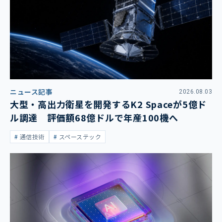
ニュース記事
2026.08.03
大型・高出力衛星を開発するK2 Spaceが5億ド
ル調達 評価額68億ドルで年産100機へ
通信技術
スペーステック