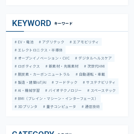
KEYWORD
キーワード
EV・電池
アグリテック
エアモビリティ
エレクトロニクス・半導体
オープンイノベーション・CVC
デジタルヘルスケア
ロボティクス
新素材・先端素材
次世代HMI
脱炭素・カーボンニュートラル
自動運転・車載
製造・建築IoT/AI
フードテック
サステナビリティ
AI・機械学習
バイオテクノロジー
スペーステック
BMI（ブレイン・マシーン・インターフェース）
3Dプリンタ
量子コンピュータ
通信技術