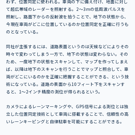
わず、位置同定に使われる。車両の下に備え付け、地面に対し
て超広帯域のレーダーを照射する。2〜3mの低周波パルスを
照射し、路面下からの反射波を拾うことで、地下の状態から、
今現在車両がどこに位置しているのか位置同定を正確に行うも
のとなっている。
同社が主張するには、道路表面というのは天候などによりその
時々で変わってしまう一方で、地下の状態は変わらない。その
ため、一度地下の状態をスキャンして、マップを作ってしまえ
ば、以降は地下のスキャンを行うことでマップと照合して、車
両がどこにいるのかを正確に把握することができる、という技
術になっている。道路の表面から10フィート下をスキャンす
ると、1〜2インチ精度の測位が得られるという。
カメラによるレーンマーキングや、GPS信号による測位とは独
立した位置同定技術として車両に搭載することで、信頼性の高
いレーンキーピングと自律駐車を可能にすることができる。