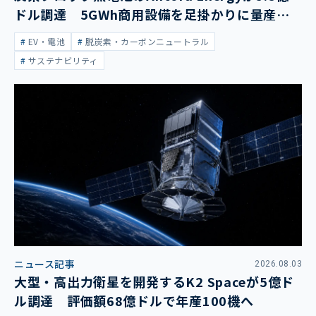
ドル調達 5GWh商用設備を足掛かりに量産拡
大
EV・電池
脱炭素・カーボンニュートラル
サステナビリティ
ニュース記事
2026.08.03
大型・高出力衛星を開発するK2 Spaceが5億ド
ル調達 評価額68億ドルで年産100機へ