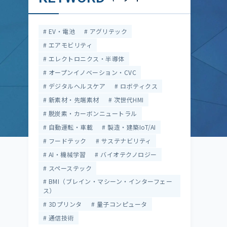
EV・電池
アグリテック
エアモビリティ
エレクトロニクス・半導体
オープンイノベーション・CVC
デジタルヘルスケア
ロボティクス
新素材・先端素材
次世代HMI
脱炭素・カーボンニュートラル
自動運転・車載
製造・建築IoT/AI
フードテック
サステナビリティ
AI・機械学習
バイオテクノロジー
スペーステック
BMI（ブレイン・マシーン・インターフェー
ス）
3Dプリンタ
量子コンピュータ
通信技術