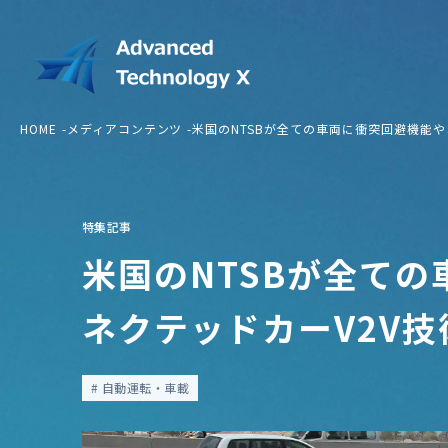
HOME
メディアコンテンツ
米国のNTSBが全ての車両に衝突回避機能
特集記事
米国のNTSBが全て
ネクテッドカーV2V
自動運転・車載