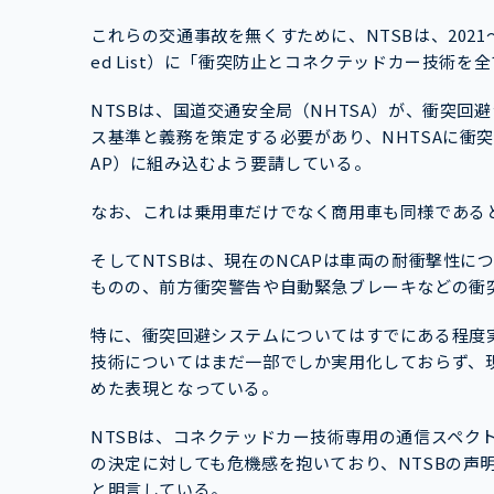
これらの交通事故を無くすために、NTSBは、2021〜
ed List）に「衝突防止とコネクテッドカー技術
NTSBは、国道交通安全局（NHTSA）が、衝突
ス基準と義務を策定する必要があり、NHTSAに衝
AP）に組み込むよう要請している。
なお、これは乗用車だけでなく商用車も同様である
そしてNTSBは、現在のNCAPは車両の耐衝撃性
ものの、前方衝突警告や自動緊急ブレーキなどの衝
特に、衝突回避システムについてはすでにある程度実
技術についてはまだ一部でしか実用化しておらず、
めた表現となっている。
NTSBは、コネクテッドカー技術専用の通信スペク
の決定に対しても危機感を抱いており、NTSBの声
と明言している。