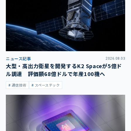
ニュース記事
2026.08.03
大型・高出力衛星を開発するK2 Spaceが5億ド
ル調達 評価額68億ドルで年産100機へ
通信技術
スペーステック