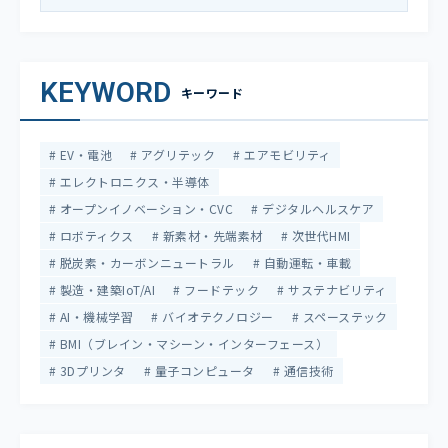
KEYWORD
キーワード
EV・電池
アグリテック
エアモビリティ
エレクトロニクス・半導体
オープンイノベーション・CVC
デジタルヘルスケア
ロボティクス
新素材・先端素材
次世代HMI
脱炭素・カーボンニュートラル
自動運転・車載
製造・建築IoT/AI
フードテック
サステナビリティ
AI・機械学習
バイオテクノロジー
スペーステック
BMI（ブレイン・マシーン・インターフェース）
3Dプリンタ
量子コンピュータ
通信技術