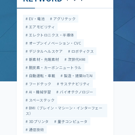
EV・電池
アグリテック
エアモビリティ
エレクトロニクス・半導体
オープンイノベーション・CVC
デジタルヘルスケア
ロボティクス
新素材・先端素材
次世代HMI
脱炭素・カーボンニュートラル
自動運転・車載
製造・建築IoT/AI
フードテック
サステナビリティ
AI・機械学習
バイオテクノロジー
スペーステック
BMI（ブレイン・マシーン・インターフェー
ス）
3Dプリンタ
量子コンピュータ
通信技術