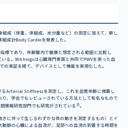
度、全身組成（体重、体組成、水分量など）の測定に加えて、新し
計Body Cardioを発表した。
の指標であり、年齢層内で健康と想定される範囲と比較し
る。Withingsは心臓専門家医と共同でPWVを使った血
院での実証を経て、デバイスとして機能を実用化した。
erial Stiffnessを測定し、これを血管年齢に換算し
おり、学会でもレビューされている方法として有名なもので
3)
人間情報研究部門でも研究がされている
。
動きに伴って生じるわずかな体の動きを測定するもの）とイ
大動脈の心臓による血流が、足部への血流の到着する時間を