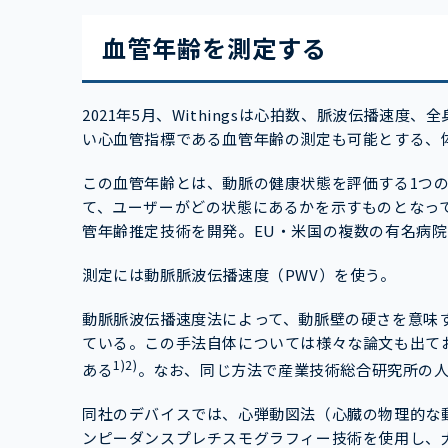
血管年齢を測定する
2021年5月、Withingsは心拍数、脈波伝播速
い心血管指標である血管年齢の測定も可能とする、体組成
この血管年齢とは、動脈の健康状態を評価する1つ
て、ユーザーがどの状態にあるかを示すものとなってい
管年齢推定技術を開発。EU・米国の複数の有名病
測定には動脈脈波伝播速度（PWV）を使う。
動脈脈波伝播速度法によって、動脈壁の硬さを意味するArt
ている。この手法自体については様々な論文も出て
1)2)
ある
。なお、同じ方法で産業技術総合研究所の
同社のデバイスでは、心弾動図法（心臓の物理的な
ンピーダンスプレチスモグラフィー技術を使用し、