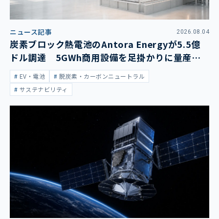
ニュース記事
2026.08.04
炭素ブロック熱電池のAntora Energyが5.5億
ドル調達 5GWh商用設備を足掛かりに量産拡
大
EV・電池
脱炭素・カーボンニュートラル
サステナビリティ