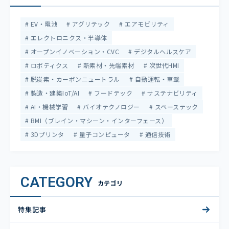
EV・電池
アグリテック
エアモビリティ
エレクトロニクス・半導体
オープンイノベーション・CVC
デジタルヘルスケア
ロボティクス
新素材・先端素材
次世代HMI
脱炭素・カーボンニュートラル
自動運転・車載
製造・建築IoT/AI
フードテック
サステナビリティ
AI・機械学習
バイオテクノロジー
スペーステック
BMI（ブレイン・マシーン・インターフェース）
3Dプリンタ
量子コンピュータ
通信技術
CATEGORY
カテゴリ
特集記事