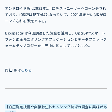
アンドロイド版は2021年1月にテストユーザーへローンチされ
ており、iOS版は現在α版となっていて、2021年後半にβ版がロ
ーンチされる予定である。
Biospectalは今回調達した資金を活用し、OptiBP™スマート
フォン血圧モニタリングアプリケーションとデータプラットフ
ォームテクノロジーを世界中に拡大していくという。
同社HPは
こちら
【血圧測定技術や非接触生体センシング技術の調査に興味があ