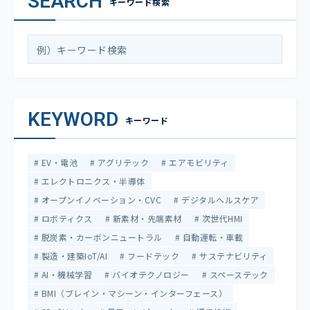
SEARCH
キーワード検索
KEYWORD
キーワード
EV・電池
アグリテック
エアモビリティ
エレクトロニクス・半導体
オープンイノベーション・CVC
デジタルヘルスケア
ロボティクス
新素材・先端素材
次世代HMI
脱炭素・カーボンニュートラル
自動運転・車載
製造・建築IoT/AI
フードテック
サステナビリティ
AI・機械学習
バイオテクノロジー
スペーステック
BMI（ブレイン・マシーン・インターフェース）