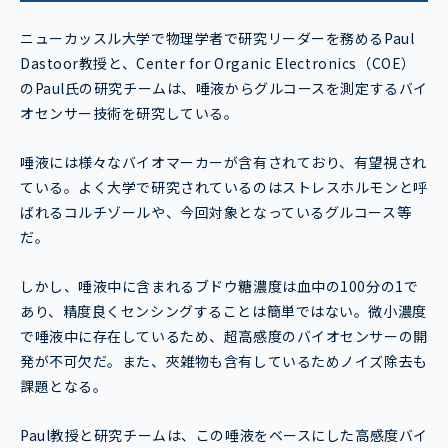
ニューカッスル大学で物理学者で研究リーダーを務めるPaul
Dastoor教授と、Center for Organic Electronics（COE）
のPaul氏の研究チームは、唾液からグルコースを測定するバイ
オセンサー技術を研究している。
唾液には様々なバイオマーカーが含有されており、有望視され
ている。よく大学で研究されているのはストレスホルモンと呼
ばれるコルチゾールや、今回対象となっているグルコース等
だ。
しかし、唾液中に含まれるブドウ糖濃度は血中の100分の1で
あり、精度良くセンシングすることは簡単ではない。微小濃度
で唾液中に存在しているため、超高感度のバイオセンサーの開
発が不可欠だ。また、夾雑物も含有しているためノイズ除去も
課題となる。
Paul教授と研究チームは、この唾液をベースにした高感度バイ