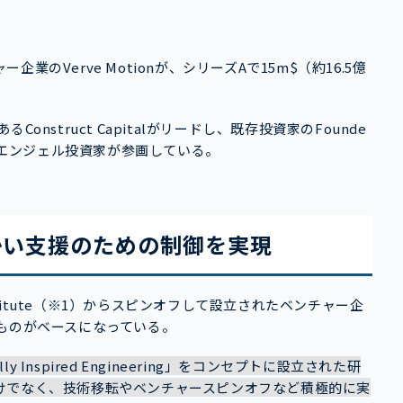
のVerve Motionが、シリーズAで15m$（約16.5億
nstruct Capitalがリードし、既存投資家のFounde
ers、OUP、エンジェル投資家が参画している。
かい支援のための制御を実現
 Institute（※1）からスピンオフして設立されたベンチャー企
ものがベースになっている。
ically Inspired Engineering」をコンセプトに設立された研
けでなく、技術移転やベンチャースピンオフなど積極的に実