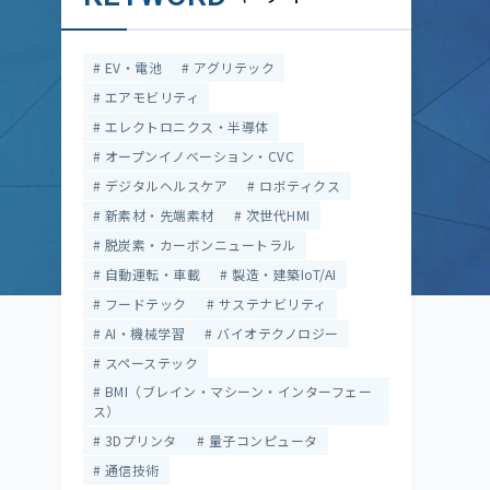
EV・電池
アグリテック
エアモビリティ
エレクトロニクス・半導体
オープンイノベーション・CVC
デジタルヘルスケア
ロボティクス
新素材・先端素材
次世代HMI
脱炭素・カーボンニュートラル
自動運転・車載
製造・建築IoT/AI
フードテック
サステナビリティ
AI・機械学習
バイオテクノロジー
スペーステック
BMI（ブレイン・マシーン・インターフェー
ス）
3Dプリンタ
量子コンピュータ
通信技術