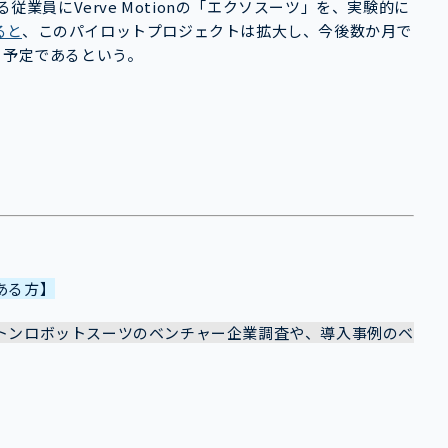
事する従業員にVerve Motionの「エクソスーツ」を、実験的に
ると
、このパイロットプロジェクトは拡大し、今後数か月で
る予定であるという。
ある方】
トンロボットスーツのベンチャー企業調査や、導入事例のベ