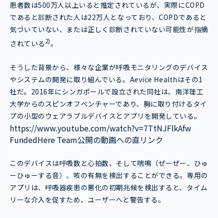
患者数は500万人以上いると推定されているが、実際にCOPD
であると診断された人は22万人となっており、COPDであると
気づいていない、または正しく診断されていない可能性が指摘
2)
されている
。
そうした背景から、様々な企業が呼吸モニタリングのデバイス
やシステムの開発に取り組んでいる。Aevice Healthはその1
社だ。2016年にシンガポールで設立された同社は、南洋理工
大学からのスピンオフベンチャーであり、胸に取り付けるタイ
プの小型のウェアラブルデバイスとアプリを開発している。
https://www.youtube.com/watch?v=7TtNJFlkAfw
FundedHere Team公開の動画への直リンク
このデバイスは呼吸数と心拍数、そして喘鳴（ぜーぜー、ひゅ
ーひゅーする音）、咳の有無を検出することができる。専用の
アプリは、呼吸器疾患の悪化の初期兆候を検出すると、タイム
リーな介入を促すため、ユーザーへと警告する。