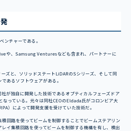
開発
バレーベンチャーである。
eや、Samsung Venturesなども含まれ、パートナーに
リーズと、ソリッドステートLiDARのSシリーズ、そして同
ョンであるソフトウェアがある。
、同社が独自に開発した技術であるオプティカルフェーズドア
LiDARとなっている。元々は同社CEOのEldada氏がコロンビア大
RPA）によって開発支援を受けていた技術だ。
集積回路を使ってビームを制御することでビームステアリン
アレイ集積回路を使ってビームを制御する機構を有し、検出