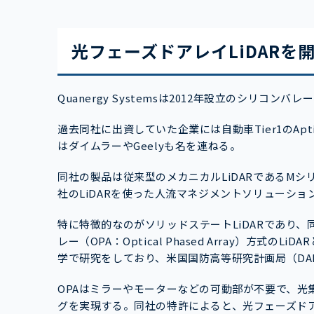
光フェーズドアレイLiDARを
Quanergy Systemsは2012年設立のシリコン
過去同社に出資していた企業には自動車Tier1のAptiv
はダイムラーやGeelyも名を連ねる。
同社の製品は従来型のメカニカルLiDARであるMシ
社のLiDARを使った人流マネジメントソリューシ
特に特徴的なのがソリッドステートLiDARであり
レー（OPA：Optical Phased Array）方式の
学で研究をしており、米国国防高等研究計画局（DA
OPAはミラーやモーターなどの可動部が不要で、光
グを実現する。同社の特許によると、光フェーズド