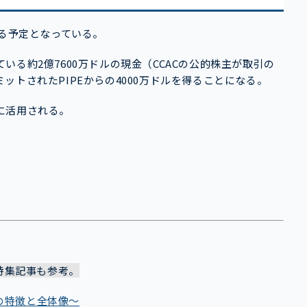
する予定となっている。
している約2億7600万ドルの現金（CCACの公的株主が取引の
トされたPIPEからの4000万ドルを得ることになる。
に活用される。
特集記事も参考。
式の特徴と全体像～