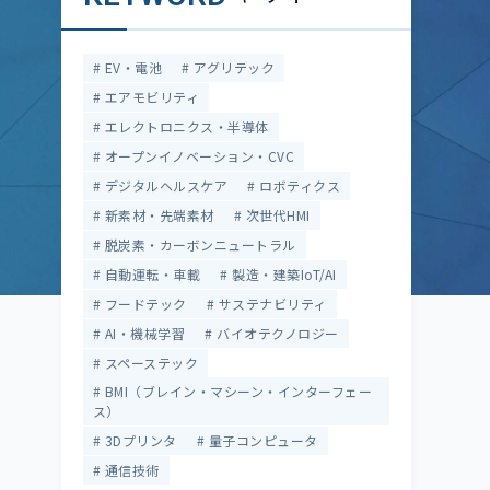
EV・電池
アグリテック
エアモビリティ
エレクトロニクス・半導体
オープンイノベーション・CVC
デジタルヘルスケア
ロボティクス
新素材・先端素材
次世代HMI
脱炭素・カーボンニュートラル
自動運転・車載
製造・建築IoT/AI
フードテック
サステナビリティ
AI・機械学習
バイオテクノロジー
スペーステック
BMI（ブレイン・マシーン・インターフェー
ス）
3Dプリンタ
量子コンピュータ
通信技術