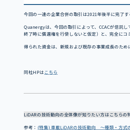
今回の一連の企業合併の取引は2021年後半に完了
Quanergyは、今回の取引によって、CCACが信託
終了時に償還権を行使しないと仮定）と、完全にコミッ
得られた資金は、新規および既存の事業成長のため
同社HPは
こちら
LiDARの技術動向の全体像が知りたい方はこちらの
参考：
(特集) 車載LiDARの技術動向 ～種類・方