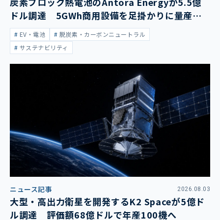
炭素ブロック熱電池のAntora Energyが5.5億
ドル調達 5GWh商用設備を足掛かりに量産拡
大
EV・電池
脱炭素・カーボンニュートラル
サステナビリティ
ニュース記事
2026.08.03
大型・高出力衛星を開発するK2 Spaceが5億ド
ル調達 評価額68億ドルで年産100機へ